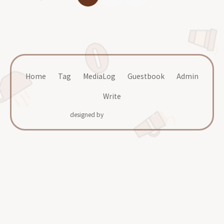
Home
Tag
MediaLog
Guestbook
Admin
Write
designed by
어포스트
관리자