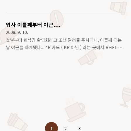
찮아서 블레이드 쉐쉬 스위치랑 놋북 연결시켜서 넷웍설치 했는
데 이상하게 다른때와 달리 3대만 동시에해도 조낸 버벅대며 아
예 진행이 안되는거야... 막..
입사 이틀째부터 야근....
2008. 9. 10.
첫날부터 회식겸 환영회라고 조낸 달려들 주시더니, 이틀째 되는
날 야근을 하게됐다... *B 카드 ( KB 아님 ) 라는 곳에서 RHEL 서
버 설치 및 초기 셋팅을 부탁했는데, 다들 외근나가고 나와 부장
님만 계셨다는거지.... 부장님께서 필요한 부분이나 이런것들 다
메모하신뒤 씨디 6장 들고 구로로 막 갔어... 근데 니미...씨디롬이
안돼네????? 부 네트워크 설치해야하는데..... 내가 또 순수 레드
햇은 아주 오랜만에 설치해보다보니, 쎈트생각만하고 뭐 그냥 대
충 부팅시켜서 dhcp 로 아이피 할당해 주고, 외부미러등에서 끌
어오면 되겠지... 했는데...아뿔사....레드햇이잖아......... 그 순간부
터 그냥 왠지모르게 깝깝~하더니 좀 멍때리게 된거야... ( 그냥 좀
당황했다규.. ) 다행히 부장..
1
2
3