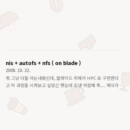
IRQ 4 번 상태를 10번(10줄) 보여줌. sar -r -> 메모리 상태 출력.
sar -n DEV -> 네트워크 디바이스상태 출력. sar -f
/var/log/sa/sa16 -> 내달 16일 자 데이타를 출력해줌. sar -o
sardata.dat -> sardata.dat 라는 파일로 출력해줌.
nis + autofs + nfs ( on blade )
2008. 10. 22.
뭐 그냥 다들 아는내용인데, 블레이드 위에서 HPC 로 구현한다
고 막 과장좀 시켜보고 싶었긴 햇는데 조낸 허접해 흑.... 게다가
아직 정리도 안됐어... 뭐 간단해 왜? Redhat 장이잖아....
Redhat 은 간단하다는걸 항상 밀고 싶어... 싶다기보단 밀어야될
거같아... 흑..... 어쨋든, 5.2 내가 지금 구축하는 것들을 토대로 설
명하는거야... blade ... HP 블레이드.. RDP 인가 뭔가.. 뭐 그 콘
솔 메니지먼트 이용해서 조낸 그냥 PXE 넷웍 설치처럼 조낸 깔
아주면 돼....좀 이상하긴 하더라만 어쨋든 깔려... 뭐...처음에 귀