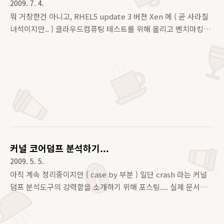
2009. 7. 4.
뭐 거창한건 아니고, RHEL5 update 3 버젼 Xen 에 ( 곧 사라질
녀석이지만.. ) 클라우드컴퓨팅 테스트를 위해 올리고 벤치마킹해
보겠다는 사이트가 있더라고.. VMware 랑 Xen 끼리 테스트하다
가 무언가 잘 안됐는지, Xen 과 Citrix Xen 과의 경합이 붙는것
같았는데, 아무래도 부담이 좀 되는 부분이라 신경 많이쓰이더
군.. ( R 모사의 박모 이사님이 매우 신경쓰는 부분이라던... 부담
백배... ) 뭐 어쨋든 R 모사의 기술진들이 많이 오셔서 ( 최씨아저
씨, 이씨아저씨, 허씨아저씨.. ) 작업했는데, 사전작업으로 먼저 들
가서 Xen Host 서버 설치하고, Win VM 이랑 RHEL VM 올려놓
는데, ( 시간 무쟈게 걸리므로... ) Xen Host 는 완전 Base-x 랑
co..
커널 코어덤프 분석하기...
2009. 5. 5.
아직 계속 정리중이지만 ( case by 부분 ) 일단 crash 라는 커널
덤프 분석도구의 강력함을 소개하기 위해 포스팅.... 실제 문서는
스프링노트에 있다..... 커널 코어덤프 분석... 그 빡씨디 빡씬 세
계 흑.... Kernel Crash Dump Analysis