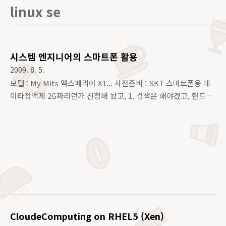
linux se
시스템 엔지니어의 스마트폰 활용
2009. 8. 5.
모델 : My Mits 엑스페리아 X1... 사전준비 : SKT 스마트폰용 데
이타정액제 2G짜리던가 신청해 놨고, 1. 검색은 해야겠고, 핸드폰
외에는 외부 인터넷이 전혀 되지 않을때!! 핸드폰으로 인터넷을
한다........ 2. 스마트폰용 PocketPutty 를 설치! 간단한 서버 장
애 혹은 기타 서버에 쉘로 붙어 확인이 필요한 것이 있을 경우!!
노트북을 사용하기 애매할때 혹은 역시나 컴퓨터를 이용한 무선
인터넷이나 네트워크가 불가능 할 때 핸드폰의 PocketPutty
를 이용해 필요 서버에 접속하여 작업을 한다!!! PS: 단점 - 일과
생활의 구분이 빡쎄진다 특히 2 번 이건 정말 할짓이 못된다...ㅡ,.
ㅡ::
CloudeComputing on RHEL5 (Xen)