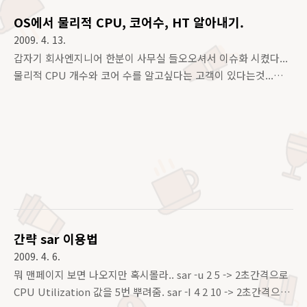
OS에서 물리적 CPU, 코어수, HT 알아내기.
2009. 4. 13.
갑자기 회사엔지니어 한분이 사무실 들오오셔서 이슈화 시켰다...
물리적 CPU 개수와 코어 수를 알고싶다는 고객이 있다는것...
/proc/cpuinfo 에대한 분석을 얘기했으나, 믿을 수 있는 방법이
나 정확한 항목이 필요했다... 엔지니어들마다 의견이 분분하고,
서로가 서로의 말을 헛가려서 해대고.... 한참 뒤 몇대의 서버들을
살펴 본 결과 나온 결론.. physical_id 값은 물리적 CPU 에 고유
하다. 즉 id값 당 CPU 1개 이다. sibling 값은 CPU 에들어가는
Logical CPU 값이다. cpu_core 는 물리적 CPU 의 코어 개수
…
이다. HT 는 sibling 값을 cpu_core 로 나눠 1이면 Non -HT,
2의 배수 면 HT 인 것이다. 몇가지 예를 들자면, Singl..
간략 sar 이용법
2009. 4. 6.
뭐 맨페이지 보면 나오지만 혹시몰라.. sar -u 2 5 -> 2초간격으로
CPU Utilization 값을 5번 뿌려줌. sar -I 4 2 10 -> 2초간격으로