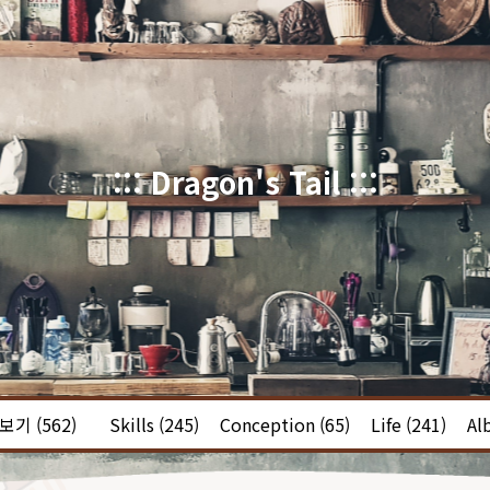
::: Dragon's Tail :::
체보기
(562)
Skills
(245)
Conception
(65)
Life
(241)
Al