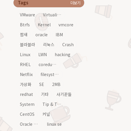
Tags
더보기
VMware
Virtualization
Btrfs
Kernel
vmcore
짭새
oracle
IBM
블라블라
리눅스
Crash
Linux
LWN
hacking
RHEL
coredump
Netflix
filesystem
가상화
SE
2MB
redhat
기타
사기꾼들
System
Tip & Tech
CentOS
커널
Oracle Linux
linux se