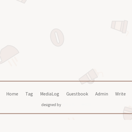
Home
Tag
MediaLog
Guestbook
Admin
Write
designed by
어포스트
관리자