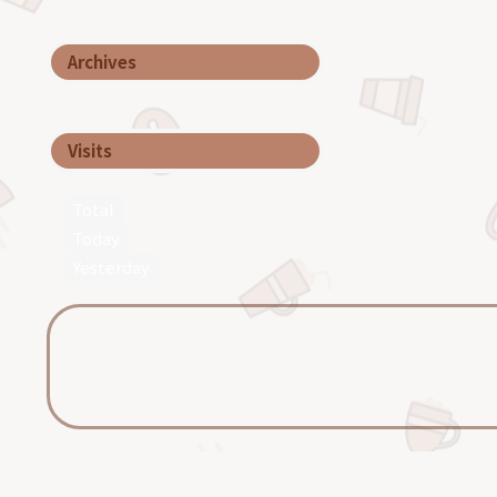
Archives
Visits
Total
Today
Yesterday