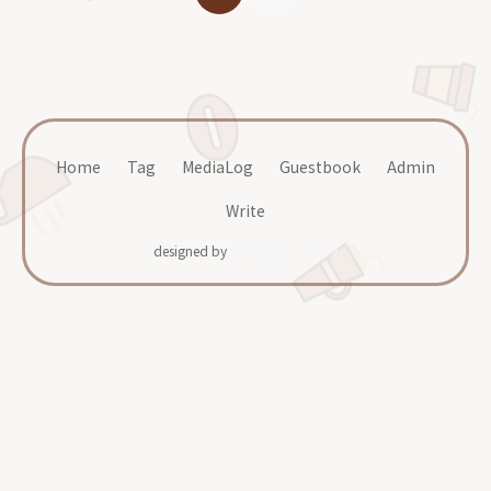
Home
Tag
MediaLog
Guestbook
Admin
Write
designed by
어포스트
관리자