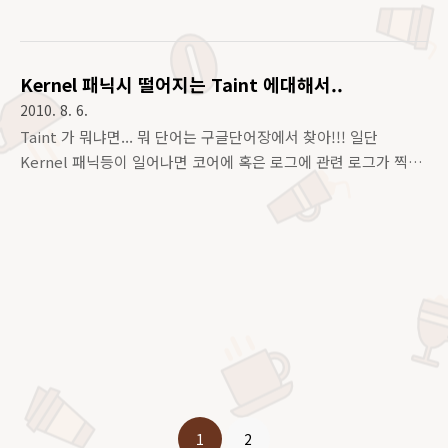
Subsystem Patches Pct (mainline)(stable) fs/ext4 216 90
42% fs/btrfs 155 42 27% drivers/usb 1003 112 11% arc..
Kernel 패닉시 떨어지는 Taint 에대해서..
2010. 8. 6.
Taint 가 뭐냐면... 뭐 단어는 구글단어장에서 찾아!!! 일단
Kernel 패닉등이 일어나면 코어에 혹은 로그에 관련 로그가 찍
히는데, 거기보면 Pid: 15652, comm: scopeux Tainted: P
2.6.9-89.ELsmp 이런게 남는다. 여기에 있는 Tainted다. 대략
정리해보자면 이 상태를 찍어주는 Flag 의 종류는 레드햇의 경우
총 7개가 있다.. (소스보기 귀찮아서 그냥 매뉴얼만 봤다.. 디테일
하게 묻진 말자 :P ) 1. P: Proprietary License 를 갖고있는 모
듈이 문제를 일으켰다는 내용으로 독점적 라이센스를 뜻한다. 즉
써드파티따위에서 GNU 나 GPL 아래 있는 모듈이 아닌 자체제
작된 모둘이라는 것으로 source 코드에 대한 지원이 불가능함을
뜻한다..
1
2