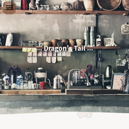
본문 바로가기
::: Dragon's Tail :::