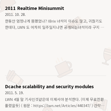
일단 커널덤프를 살펴보기로 마음먹었다.. 오랜만이다 +.,+ 시..
2011 Realtime Minisummit
2011. 10. 28.
한동안 엄청나게 뜸했었나? IBrix 녀석이 이슈도 많고, 귀찮기도
한데다, LWN 도 어차피 일주일지나면 공개되는녀석이라 구지 이
렇게할 필요가 있나 싶어 패스하고 있었는데, 아무래도 나태해지
는것 같아서, 다시 시작해 보려고 한다. 일단 2011년 RT
Minisummit 이 10월 22일 프라하 ( Prague 라는데 영어식이래
) 에서 열렸다고 한다. - 3일간 개최하며 13번째나 된다고 하네...
( 기사 본문 : http://lwn.net/Articles/464180/ 일주일 후 열람
가능 ) 일종의 Realtime (이하 RT) 개발자들 관련하여 워크샵처
…
럼 소규모로 모여 회의하는건가본데, 회의 내용은 다음과 같다. 1.
Per-CPU data 2. Software interrupts 3. Ups..
Dcache scalability and security modules
2011. 5. 19.
LWN 4월 말 기사인것같은데 이제서야 분석한다. (이제 무료전환
풀렸을듯) ( 원문 : https://lwn.net/Articles/440347/ ) 간략하