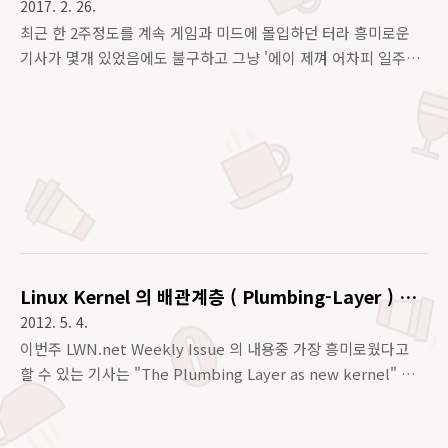
2017. 2. 26.
최근 한 2주정도를 계속 게임과 미드에 몰입하던 터라 흥미로운
기사가 몇개 있었음에도 불구하고 그냥 '에이 제껴 어차피 일주일
단위로 공개되는데 구지 내가....' 라는 마인드로 넘겨버리고 있었
는데...오늘은 좀 무료한 감이 있더라..(금방 질리는 게임불감증
ㅠㅠ)그래서 그냥 여러가지 외국 기사들 보며 맥주나 마시던 중
Cgroup 내용이 있어서 살짝 소개하려고 한다.대략 3년여 전 (
Korea Linux conf ) 부터 CGroup ( Control Group ) 은 새로
운 버젼의 API 를 위해 준비해 오고 있었는데, 이 새로운 버젼에
대해난 대부분의 동작은 정상적으로 수행되고 있지만쓰레드 레벨
의 컨트롤에 대한 의견불일치 등 CPU controller 부분에서는
논란이 심했다고 한다.필자는 기사에서..
Linux Kernel 의 배관계층 ( Plumbing-Layer ) 이
란??
2012. 5. 4.
이번주 LWN.net Weekly Issue 의 내용중 가장 흥미로웠다고
할 수 있는 기사는 "The Plumbing Layer as new kernel" 이
라는 황망한 기사.. 왠 배관계층??? 이라는 생각이 드는게 먼저인
데, 일단 이걸 얘기하려면 Plumbing Layer 가 무엇인지에 대해