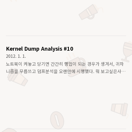
서 설명을 해줘야할거같다. ( 좀 알아서들 찾아보라고!! 나도 꼬부
랑글씨라 잘 모른다고!! ㅠㅠ ) 사실 커널이라는 녀석은 Core
Library 와 Sub systems, Window system 등 여러가지의 하
드웨어를 다루기 위한 Driver 및 그것들간의 문맥전달 등을 위한
마치 "배관" 과도 같은 구조로 이루어져 있다. Arichitect 의 관
점에서 보여지는게 많아 좀 그렇겠지만, 건축으로 따진다면, 모..
Kernel Dump Analysis #10
2012. 1. 1.
노트북이 켜놓고 당기면 간간히 행업이 되는 경우가 생겨서, 귀차
니즘을 무릅쓰고 덤프분석을 오랜만에 시행했다. 뭐 보고싶은사
람들만 보도록 :P 이번에도 역시 내 노트북에서 발생한 커널 패
닉이다. Fedora16 으로 업그레이드를 했어야 하나, 귀차니즘으
로 마냥 있다보니 Fedora 15 이다 아직. 대략적인 상황으로는 이
녀석을 요즘은 내가 노트북이 그닥 필요없어진 경지 - 라기보단
그냥 없어도 되는일들인 - 인지라, 집에 놓고당기는데, 이녀석이
꼭 돌아와보면 먹통. 즉, Wakeup 이 안된다는점... 그래서 항상
강제리부팅을 해오다, 커널패닉이 왜 안떨어지지? 라며 Sysrq
를 이용해 강제 크래슁을 시켰더니 먹통은 아니더라..... 그래서