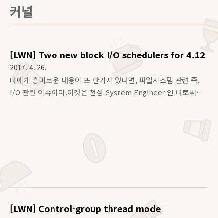
커널
[LWN] Two new block I/O schedulers for 4.12
2017. 4. 26.
나에게 흥미로운 내용이 또 한가지 있다면, 파일시스템 관련 즉,
I/O 관련 이슈이다.이것은 천상 System Engineer 인 나로써
는, 성능에 가장 영향을 미치는 부분중,튜닝이 가능한 부분을 살
펴보게 되기 때문일 것이다.기사 본문(아직 유료) :
https://lwn.net/Articles/720675/일주일뒤 확인하면 무료일
듯... 이번에 4.12 커널 Mainline Window 가 나오면서, 고성능
을 요구하는 하이퍼포먼스 이슈로 인해, CFG 를 대체할 만한두개
의 새로운 Block I/O Queueing Scheduler 가 포함되기로 했
다고 한다.그 우선은 BFQ ( Budget Fair Queueing )
scheduler 로의 회귀(?) 이다..Budget ... 보기만해도 왠지 부럽
지만..
[LWN] Control-group thread mode