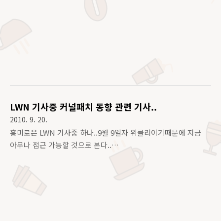
게 요약하자면 Dcache 확장성과 보안모듈에 대한 충돌과정과,
패치전에 제대로 만드는것에 대한 중요성(?) 인데, Dcache (
Dentry Cache ) 에 대한 확장성 패치는 커널버젼 2.6.38 에
Merge 되었고, 이것은 모든 locking 없이 지연되는 Disk 탐색
(경로명 탐색등) 을 수행할때 작동된며, RCU 메커니즘은 실재로
오랜기간의 Lookup 수행으로 인해 아직 남아있는 dentry
structure 를 보장하기 위해 사용되는데, 본문에 링크돼어있는
패치셋으로 인해 커널로부터 주요한 확장성 문제를 제거했고,
Looking..
LWN 기사중 커널패치 동향 관련 기사..
2010. 9. 20.
흥미로은 LWN 기사중 하나..9월 9일자 위클리이기때문에 지금
아무나 접근 가능할 것으로 본다..
http://lwn.net/Articles/403836/ 왜 흥미롭냐면... 난 사실
btrfs 에 관심이 많은 편인데, 외국에서도 아직까진 별로 관심도
가 낮나보다.. 아니면 뭐...완벽한 셈이거나 ( 하지만 완벽한것 없
다라는 주의이므로, 관심도가 낮다고 보는입장.. 쿨럭 ) ext4 의
경우 역시 레드햇 대세이기때문에..게다가 오랫동안 사랑받던
ext3 파일시스템의 후계이기때문에, 더욱 관심 받는듯.... ㅎㅎㅎ