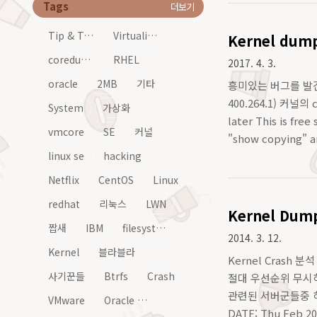
Tags
더보기
Tip & Tech
Virtualization
Kernel dum
coredump
RHEL
2017. 4. 3.
oracle
2MB
기타
흥미있는 버그를 발견
400.264.1) 커널의 c
System
가상화
later This is fre
vmcore
SE
커널
"show copying" an
linux se
hacking
Netflix
CentOS
Linux
redhat
리눅스
LWN
Kernel Dump
짭새
IBM
filesystem
2014. 3. 12.
Kernel
블라블라
Kernel Crash
사기꾼들
Btrfs
Crash
절대 우선순위 무시하
관련된 서버군들중 하나라고
VMware
Oracle Linux
DATE: Thu Feb 20 