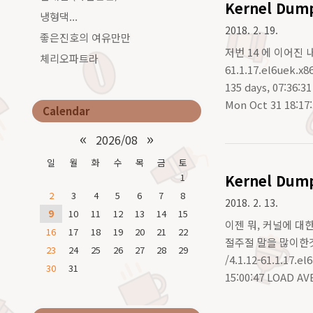
Kernel Dump
냉형댁...
2018. 2. 19.
좋은진호의 여유만만
저번 14 에 이어진 내
체리오파트라
61.1.17.el6uek.x
135 days, 07:36:
Mon Oct 31 18:17
Calendar
«
»
2026/08
일
월
화
수
목
금
토
1
Kernel Dump
2
3
4
5
6
7
8
2018. 2. 13.
9
10
11
12
13
14
15
이젠 뭐, 커널에 대
16
17
18
19
20
21
22
절주절 말을 많이한것
23
24
25
26
27
28
29
/4.1.12-61.1.17.
30
31
15:00:47 LOAD AVE