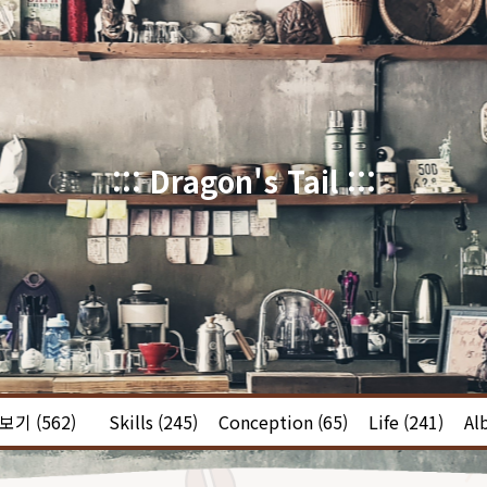
::: Dragon's Tail :::
체보기
(562)
Skills
(245)
Conception
(65)
Life
(241)
Al