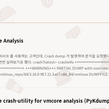
 Analysis
 7 의 RHCK 를 사용하는 고객인데, Crash dump 가 발생하여 분석을 
보기로 했다. crash7latest> crashinfo +======================
============+ +++WARNING+++ PARTIAL DUMP with size(vmco
vmlinux_repo/64/3.10.0-957.21.3.el7.x86_64/vmlinux DUMPFILE: 
e crash-utility for vmcore analysis (PyKdum