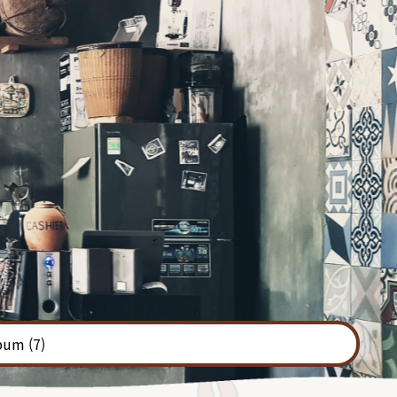
bum
(7)