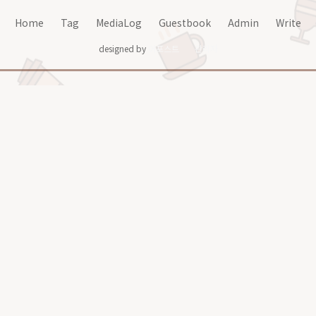
Home
Tag
MediaLog
Guestbook
Admin
Write
designed by
어포스트
관리자