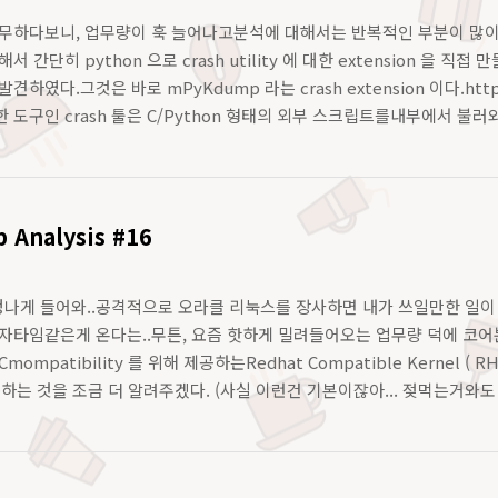
근무하다보니, 업무량이 훅 늘어나고분석에 대해서는 반복적인 부분이 많
서 간단히 python 으로 crash utility 에 대한 extension 을
하였다.그것은 바로 mPyKdump 라는 crash extension 이다.https:/
 도구인 crash 툴은 C/Python 형태의 외부 스크립트를내부에서 불러와
는 형태로 사용되는데m..
 Analysis #16
이 엄청나게 들어와..공격적으로 오라클 리눅스를 장사하면 내가 쓰일만한 
자타임같은게 온다는..무튼, 요즘 핫하게 밀려들어오는 업무량 덕에 코어분
에서 Cmompatibility 를 위해 제공하는Redhat Compatible Kern
이용하는 것을 조금 더 알려주겠다. (사실 이런건 기본이잖아... 젖먹는거와도 같다고...
t-6..