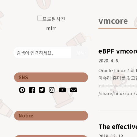
vmcore
mirr
eBPF vmcore
검색
2020. 4. 6.
Oracle Linux
SNS
이슈라 흥미를 갖고한번 살펴
+==============
/share/linuxrpm/
Notice
The effectiv
2019. 12. 13.