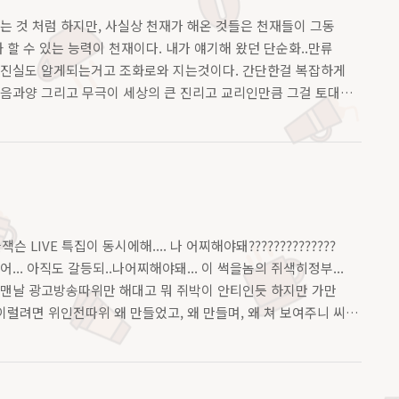
는 것 처럼 하지만, 사실상 천재가 해온 것들은 천재들이 그동
 할 수 있는 능력이 천재이다. 내가 얘기해 왔던 단순화..만류
져 진실도 알게되는거고 조화로와 지는것이다. 간단한걸 복잡하게
!! 음과양 그리고 무극이 세상의 큰 진리고 교리인만큼 그걸 토대
수할..
VE 특집이 동시에해.... 나 어찌해야돼??????????????
. 아직도 갈등되..나어찌해야돼... 이 썩을놈의 쥐색히정부...
주 맨날 광고방송따위만 해대고 뭐 쥐박이 안티인듯 하지만 가만
!!!! 이럴려면 위인전따위 왜 만들었고, 왜 만들며, 왜 쳐 보여주니 씨