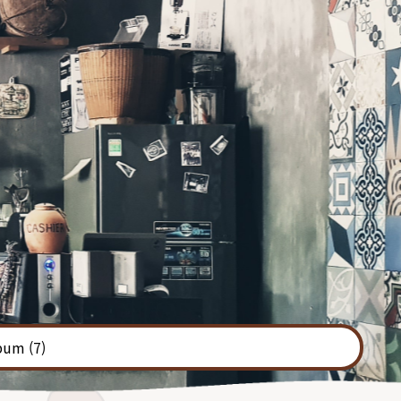
bum
(7)