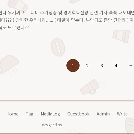
다 우겨싸코.... 니미 주가상승 및 경기회복전망 관련 기사 쭉쭉 내보내면 그
?? ) 창피한 우리나라...... ( 태환아 믿는다, 부담되도 좀만 견뎌라 
직도 모르겠니??
1
2
3
4
···
Home
Tag
MediaLog
Guestbook
Admin
Write
designed by
어포스트
관리자