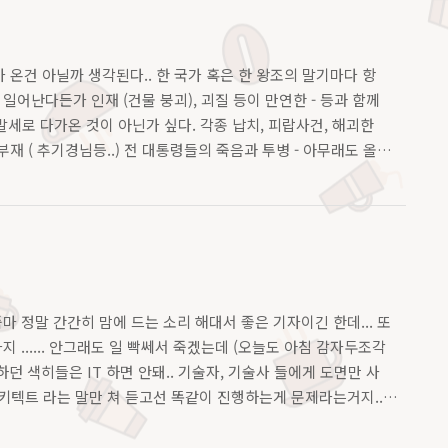
온건 아닐까 생각된다.. 한 국가 혹은 한 왕조의 말기마다 항
 일어난다든가 인재 (건물 붕괴), 괴질 등이 만연한 - 등과 함께
말세로 다가온 것이 아닌가 싶다. 각종 납치, 피랍사건, 해괴한
 ( 추기경님등..) 전 대통령들의 죽음과 투병 - 아무래도 올
2670 이아줌마 정말 간간히 맘에 드는 소리 해대서 좋은 기자이긴 한데... 또
 ...... 안그래도 일 빡쎄서 죽겠는데 (오늘도 아침 감자두조각
 하던 색히들은 IT 하면 안돼.. 기술자, 기술사 들에게 도면만 사
아키텍트 라는 말만 쳐 듣고선 똑같이 진행하는게 문제라는거지..