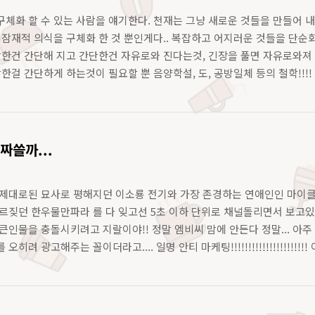
체화 할 수 있는 사람을 얘기한다. 천재는 그냥 새로운 것들을 만들어 내
 잠재적 의식을 구체화 한 것 뿐인게다.. 복잡하고 어지러운 것들을 단순화
복잡한건 간단해 지고 간단한건 자유로와 진다는것, 긴장을 풀면 자유로와
잡한걸 간단하게 하는것이 필요할 뿐 음양학설, 도, 공방일체 등의 철학!!
이루어 내야한다. 자신이 가지고 있고, 계속 추구해 왔던 모든 이론들만 고
짜쓸까...
대로된 묘사로 평해지던 이소룡 전기와 가장 존경하는 연애인인 마이클잭슨 LI
르짖던 한우물만파라 를 다 잊고선 5초 이하 단위로 채널돌리면서 보고있어..
큰인물을 충돌시키려고 지랄이야!! 정말 엠비씨 맘에 안든다 정말... 아
히려 광고해주는 꼴이더라고.... 일명 안티 마케팅!!!!!!!!!!!!!!!!!!
!!!!!!!!!!!!!!!..