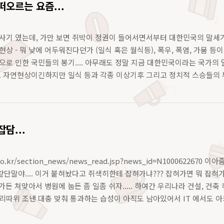
떠오르는 요즘...
사기 였는데, 가만 보면 쥐박이 정권이 들어서면서부터 대한민국의 말세가 
상 - 뭐 낮에 어두워진다던가 (일식 혹은 월식등), 폭우, 폭염, 가뭄 등이
으로 인한 국민들의 봉기.... 아무래도 정말 지금 대한민국이라는 국가의 
고 자연현상이긴하지만 일식 등과 각종 이상기후 그리고 정치적 스승들의 부재
것 같다 - 그동안 계속 보도되는 DJ 할아버지의 와병상태를 ..
담...
s.co.kr/section_news/news_read.jsp?news_id=N100062
단말야.... 이거 붙혀놨다고 쥐색히한테 잡혀가냐??? 잡혀가면 뭐 잡혀가지
혀가든 쳐맞아서 병원에 눕든 좀 일좀 쉬자..... 하여간 우리나라 건설, 건축
리따위 조낸 대충 맞춰 통과하는 습성이 아직도 남아있어서 IT 에서도 
인원들 중에..