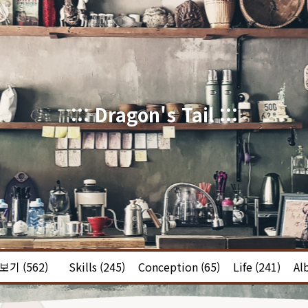
::: Dragon's Tail :::
체보기
(562)
Skills
(245)
Conception
(65)
Life
(241)
Al