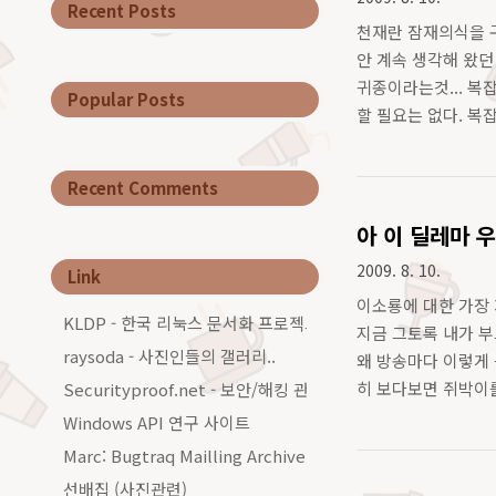
Recent Posts
천재란 잠재의식을 구
안 계속 생각해 왔던
귀종이라는것... 
Popular Posts
할 필요는 없다. 복
로 모든걸 해석하고 
Recent Comments
아 이 딜레마 우
2009. 8. 10.
Link
이소룡에 대한 가장 제
KLDP - 한국 리눅스 문서화 프로젝트그룹
지금 그토록 내가 부
raysoda - 사진인들의 갤러리..
왜 방송마다 이렇게 
히 보다보면 쥐박이를 오
Securityproof.net - 보안/해킹 관련 커…
방... 이 쥐색히같은것들아!
Windows API 연구 사이트
Marc: Bugtraq Mailling Archive…
선배집 (사진관련)