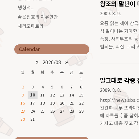
왕조의 말년이 
냉형댁...
2009. 8. 9.
좋은진호의 여유만만
요즘 읽는 책이 삼국
체리오파트라
상 일어나는 기이한 현
폭정, 사회부조리 등
범죄들, 괴질, 그리
Calendar
해 국민장 두번 치를
«
»
2026/08
일
월
화
수
목
금
토
1
말그대로 각종 잡
2
3
4
5
6
7
8
2009. 8. 8.
9
10
11
12
13
14
15
http://news.sb
16
17
18
19
20
21
22
간간히 너무 또라이같
23
24
25
26
27
28
29
에 하루를..) 좀 잡
30
31
가지고 대충 짓고 감
니미 대기업 그 많은 