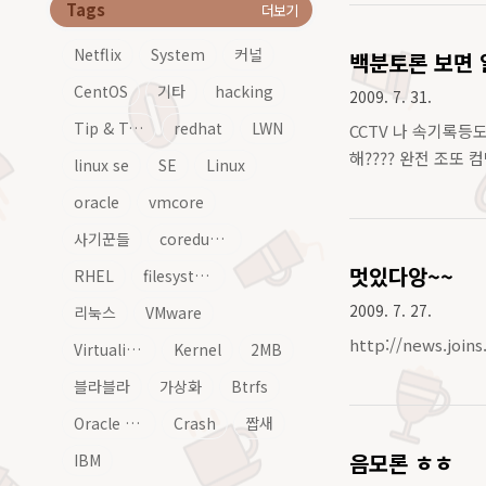
Tags
더보기
Netflix
System
커널
백분토론 보면 
CentOS
기타
hacking
2009. 7. 31.
Tip & Tech
redhat
LWN
CCTV 나 속기록등
해???? 완전 조또
linux se
SE
Linux
oracle
vmcore
사기꾼들
coredump
멋있다앙~~
RHEL
filesystem
2009. 7. 27.
리눅스
VMware
http://news.join
Virtualization
Kernel
2MB
블라블라
가상화
Btrfs
Oracle Linux
Crash
짭새
음모론 ㅎㅎ
IBM