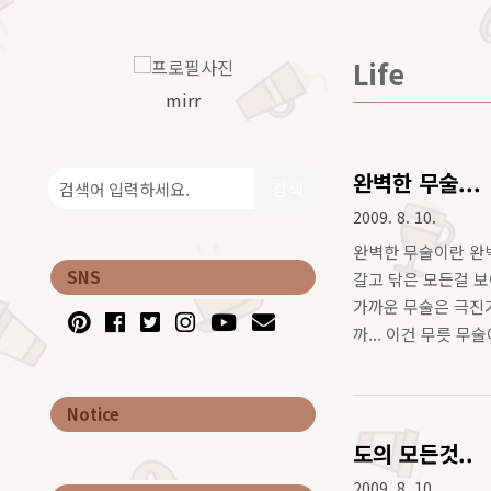
Life
mirr
완벽한 무술...
검색
2009. 8. 10.
완벽한 무술이란 완벽
SNS
갈고 닦은 모든걸 보
가까운 무술은 극진가
까... 이건 무릇 무
룰 수 있는 것이고, 
Notice
도의 모든것..
2009. 8. 10.