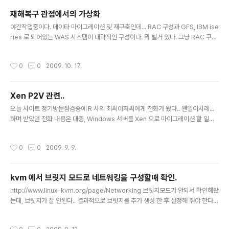
이저와 비슷한 모습이고, 설치 및 셋팅역시 기존 리눅스기반 아나콘다 설치가 아니라
재해복구 관점에서의 가상화
간단한 TUI 로 메뉴를 선택하여 컨피그하면 자동으로 설치해 주는 모습을 갖고 있
글 내용
다. ..
야간작업중이다. 데이타 마이그레이션 및 재구축인데... RAC 구성과 GFS, IBM ise
ries 로 되어있는 WAS 시스템이 대략적인 구성이다. 뭐 별거 있나. 그냥 RAC 구성
되있던 서버 쭉 밀고 RHEL 4.8 최신버젼으로 설치 한담에, 스토리지 할당 받고 OR
ACLE 설치하면 되는거지... GFS 구성도 서버 RHEL5.4 로 쭉 밀고 스토리지 할당
작성시간
0
0
2009. 10. 17.
받은담에, GFS 설정하면 되는거지.. 그런데 이런... IBM iseries 가 문제가 생겼다.
스토리지를 해제시켜놓고 다시 구성하는 상황이였는데, 행이 걸려있다... 설마설마
했는데, iSeries 를 함부로 다룰 순 없었기에, 게다가 부팅의 방법도 모르기에... 쥐
Xen P2V 관련..
쥐였다...... i 엔지니어가 새벽 두시에 들어와서는 두개 디스크가 미싱 ( o..
글 내용
오늘 사이트 정기방문점검중에 R 사의 최씨아저씨에게 전화가 왔다.. 왠일이시레...
하며 받았던 전화 내용은 대충, Windows 서버를 Xen 으로 마이그레이션 할 일이
있는데, ( P to V 라고 한다. Physical to Virtual 의 의미이다. 즉 컨버팅이랄까... )
안타깝게도 Xen으로의 P2V 는 리눅스 to 리눅스 만 가능하다고 하신다... ( 몰랐던
작성시간
0
0
2009. 9. 9.
사실이다... 나 사실 이거 이씨 아저씨에게 내용 전달 받고선, 내 앉은뱅이가 되버린
노트북 P2V 하려고 맘만 먹다 PXE 부팅 필요해서 안하고있었... ) 그러면서 방법은
VMware 로 P2V 를 진행 한 뒤 xen V2V ( VM to VM ) 로 컨버팅을 하는걸 생각
kvm 에서 브릿지 모드로 네트워킹을 구성할때 확인.
해 봤다고 하신다... ( 찾아보면 아주 다들 수동으로 P2V..
글 내용
http://www.linux-kvm.org/page/Networking 브릿지모드가 안되서 확인해봤
는데, 브릿지가 잘 안된다.. 결과적으로 브릿지를 추가 생성 한 후 설정해 줘야 한다는
거...
작성시간