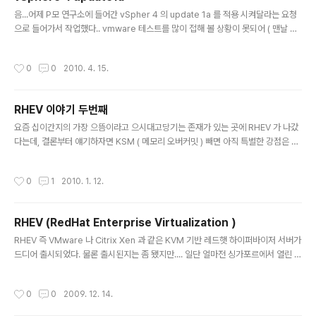
가 없긴한데, 그냥 노트북 새로 사면서 심심해서 ..
글 내용
음...어제 P모 연구소에 들어간 vSpher 4 의 update 1a 를 적용 시켜달라는 요청
으로 들어가서 작업했다.. vmware 테스트를 많이 접해 볼 상황이 못되어 ( 맨날 P
모 사에 짱박혀있으므로 ㅎㅎ ) 테스트좀 하고 들어가려고 했는데 그냥 바로 들어가
게 되버렸다.. ㅠㅠ 혹시 몰라 CD 도 굽고, zip 파일로 되어있는 녀석도 들고 갔는
작성시간
0
0
2010. 4. 15.
데... 일단 zip 파일을 이용한 업데이트를 해보려고 USB 를 꼽고 적당한 디렉에 파일
을 풀었다.. 원래 Host Update Manager 라는 GUI 를 이용하여 vCenter 에서
호스트를 업데이트 하는걸 VMware 에서는 매뉴얼 화 하고 있지만, 난 리눅스 엔지
RHEV 이야기 두번째
니어 아닌가.... GUI 귀찮다..게다가 고객자리에서 해야하기때문에 부담시럽공 ( 테..
글 내용
요즘 십이간지의 가장 으뜸이라고 으시대고당기는 존재가 있는 곳에 RHEV 가 나갔
다는데, 결론부터 얘기하자면 KSM ( 메모리 오버커밋 ) 빼면 아직 특별한 강점은 없
는 것이 가장 까칠하고 냉정한 결론인것 같다. 사실 VMware 와 비교하자면 기능적
으로 구라만 가득차있다. ( 사실 VMware 도 구라삘 부분 꽤나 있... ) 몇가지만 간단
작성시간
0
1
2010. 1. 12.
하게 짚어본다. VMware 의 기능들부터 나열해보자면 * Virtual SMP * VMware
File System * vStorage Thinprovisioning * VMotion * Storage VMotio
n * vDRS * vDPM * vHA * Fault Torrance * vData Recovery * Update
RHEV (RedHat Enterprise Virtualization )
Manager * Host Profil..
글 내용
RHEV 즉 VMware 나 Citrix Xen 과 같은 KVM 기반 레드햇 하이퍼바이저 서버가
드디어 출시되었다. 물론 출시된지는 좀 됐지만.... 일단 얼마전 싱가포르에서 열린 2
009 Tech Summit 에서 발표를 대대적으로 했고, RedHat 측에서 주력 상품 및
미래주도적 상품으로 밀겠다는 상품인데, 위에서 말했듯이 KVM 기반으로한, 최소
작성시간
0
0
2009. 12. 14.
한의 OS 를 RHEV-H (Hypervisor) 라고 하고, 이것들을 관리하기위한 RHEV-M
(Management) 이 한 묶음으로써 RHEV 가 된다. RHEV-H 야 일반적인 하이퍼바