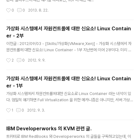
도 나올텐데... 오라클에도 이 VDI 가 있다는 점.. 사실 Ora
작성시간
0
0
2013. 8. 22.
cle VDI 는 Oracle VM 과 완전 별개의 프로덕트로써, 오
로지 VDI 에 대한 기능제공을 위해서만 존재하는 프로덕트
라고 볼 수 있다! 좀 더 살펴보도록 하자. 전체적인 개요도
가상화 시스템에서 자원컨트롤에 대한 신요소! Linux Contain
는 다음과 같다. 다들 VirtualBox (이하 vbox 또는 버박)
er - 2부
많이 쓰는 것으로 알고 있다.. 매우 인기있는 가상화 툴인
글 내용
데, 이 오라클 VDI 는 Virtualization 을 위해서 Vbox 를
이전글 : 2012/09/03 - [Skills/가상화(VMware,Xen)] - 가상화 시스템에서 자
이용할 수 있으며, 뿐만아니라, Microsoft Hyper-V 와
원컨트롤에 대한 신요소! Linux Container - 1부 지난번에 이어 2부이다. 미리 예
VMWare 의 Virtual Center 가 구축되어 있는 Infra ..
고했듯이, 이 LXC 를 이용한 가상 머신을 구동하는 방법과, 네트워크 설정, 그리고
작성시간
2
0
2012. 9. 9.
자원 컨트롤 방법에 대해서 간략하게나마 다뤄보도록 하겠다. 1. Network Setting
1.1 Virtual Bridge - Virtual Bridge Interface 를 이용하여, 가상머신이 외부로
의 통신이 가능하도록 할 것이다. 1.1.1 DHCP # ifconfig eth0 Link encap:Ether
가상화 시스템에서 자원컨트롤에 대한 신요소! Linux Contain
net HWaddr 00:21:F6:00:00:17 inet addr:10.179.118.119 Bcast:10...
er - 1부
글 내용
가상화 시스템에서 자원컨트롤에대한 신요소로 Linux Container 라는 녀석이 있
다. 엄밀히 얘기하면 Full Virtualization 을 위한 메카니즘은 아니지만, 서버 가상화
에대한 뚜렷한 효용성을 못느끼는 분들이나, 서버팜의 확실성에 대한 강한 신뢰를 내
작성시간
1
0
2012. 9. 3.
려놓지 못하는 불신으로 똘똘 뭉친 고리타풍(ㅋㅋ) 하신 분들은 한번쯤 보아둬도 좋
을듯하다. 1. Introduce 1.1 What da Linux Containers? Linux Containers
(이하 LXC) 는 일반적인 물리적 가상화 에뮬레이션에서의 가상머신 셋팅에 기반이
IBM Developerworks 의 KVM 관련 글.
되는 무거운 가상화 솔루션과는 반대로 그런 과정 없이 가상화에 대한 기능을 제공하
글 내용
트위터로 IBM RedBooks 와 Developerworks 의 글들을 구독하고있는데, 이
는 초경량 가상화 메카니즘이다. 1.2 Whatever, what feature is ..