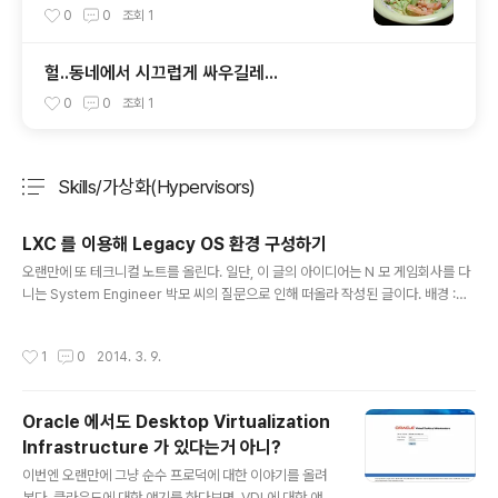
0
0
조회
1
헐..동네에서 시끄럽게 싸우길레...
0
0
조회
1
Skills/가상화(Hypervisors)
분류 전체보기
주요 글 목록
LXC 를 이용해 Legacy OS 환경 구성하기
글 내용
오랜만에 또 테크니컬 노트를 올린다. 일단, 이 글의 아이디어는 N 모 게임회사를 다
니는 System Engineer 박모 씨의 질문으로 인해 떠올라 작성된 글이다. 배경 :Ub
untu 10.04 를 개발팀에서 요구하였으나, IBM X3XXX M4 장비의 LSI 드라이버
를인식하지 못해 Bare-metal 한 설치가 불가능 한 상황. 하지만 나의 배경은 Orac
작성시간
1
0
2014. 3. 9.
le Linux 를 이용한다... 준비물 : OL6, 맥주(킬케니) 12캔, 파파이스 포테이토칩, 하
인즈캐찹! 앞서 설명했던 오라클에서 제공하는 템플릿을 사용하면, 매우매우 편하게
yum repository 에서 명시된 릴리즈 버젼을 다운받아 설치를 진행 해 준다. OL6
Oracle 에서도 Desktop Virtualization
에서 OL5 의 이미지를 돌리고, 그것을 chroot 환경으로 제공하겠다는 것..
Infrastructure 가 있다는거 아니?
글 내용
이번엔 오랜만에 그냥 순수 프로덕에 대한 이야기를 올려
본다. 클라우드에 대한 얘기를 하다보면, VDI 에 대한 얘기