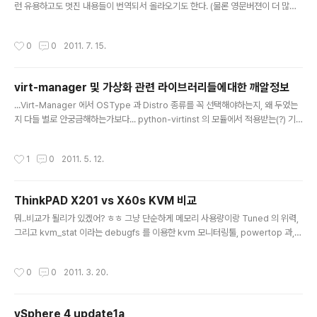
런 유용하고도 멋진 내용들이 번역되서 올라오기도 한다. (물론 영문버젼이 더 많지
만..) 이번엔 특히나 리눅스 관련 특히 KVM 의 자원 조절에 대한 기교들이 언급되서
하나 올려본다. 어차피 링크고, PDF 버젼도 가면 받을 수 있다 :) http://www.ibm.
작성시간
0
0
2011. 7. 15.
com/developerworks/kr/library/l-overcommit-kvm-resources/inde
x.html
virt-manager 및 가상화 관련 라이브러리들에대한 깨알정보
글 내용
...Virt-Manager 에서 OSType 과 Distro 종류를 꼭 선택해야하는지, 왜 두었는
지 다들 별로 안궁금해하는가보다... python-virtinst 의 모듈에서 적용받는(?) 기
능으로, OS 설치를 위한 이미지 및 커널들을 찾기위한 목적!!! 어차피 distro 기본이
none 으로 append 되긴 하는데 여기 파이선코드 보면 실제 지원하는 distrobut
작성시간
1
0
2011. 5. 12.
e 들을 알 수 있다. if distro == "fedora" or distro is None: stores.append
(FedoraDistro) if distro == "rhel" or distro is None: stores.append(RH
ELDistro) if distro == "centos" or distro is None:..
ThinkPAD X201 vs X60s KVM 비교
글 내용
뭐..비교가 될리가 있겠어? ㅎㅎ 그냥 단순하게 메모리 사용량이랑 Tuned 의 위력,
그리고 kvm_stat 이라는 debugfs 를 이용한 kvm 모니터링툴, powertop 과, p
erf 를 이용한 커널 기반 모니터링을 통한 사용법을 깨작대보려고 해봤다. 일전에 R
HEL6 설명하면서 매우 재밌는 녀석들이라고 소개하고 제대로 사용하는걸 연구하기
작성시간
0
0
2011. 3. 20.
로 해놓구선 안하고 있었는데 그 초입이랄까..일단, X201 = 4G, DualCore i5 52
0M, L3 cache ( 64bit, VT enable ) vs X60s = 1.5G, Hyperthreaded 2 C
ore (32bit, not VT feature ) 정도만 설명하자 쿨럭 대략 사양만봐도 사실 어이
vSphere 4 update1a