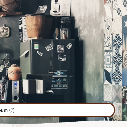
bum
(7)