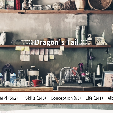
::: Dragon's Tail :::
체보기
(562)
Skills
(245)
Conception
(65)
Life
(241)
Al