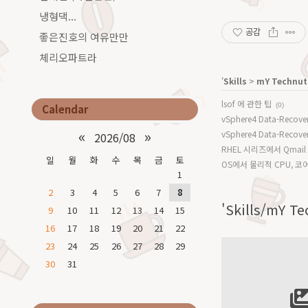
냉형댁...
공감
좋은진호의 여유만만
체리오파트라
'
Skills
>
mY Technut
lsof 에 관한 팁
(0)
Calendar
vSphere4 Data-Recove
«
»
vSphere4 Data-Recove
2026/08
RHEL 시리즈에서 Qmail
일
월
화
수
목
금
토
OS에서 물리적 CPU, 코어
1
2
3
4
5
6
7
8
'Skills/mY 
9
10
11
12
13
14
15
16
17
18
19
20
21
22
23
24
25
26
27
28
29
30
31