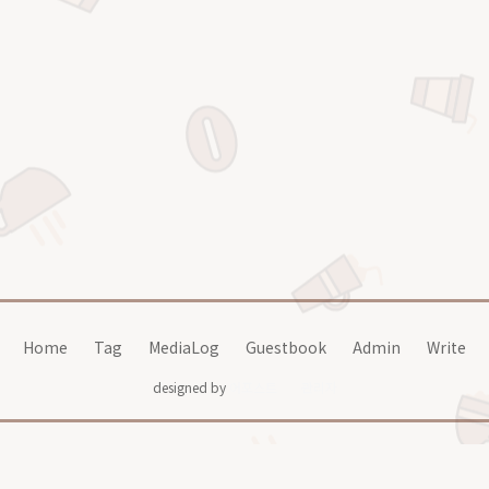
Home
Tag
MediaLog
Guestbook
Admin
Write
designed by
어포스트
관리자