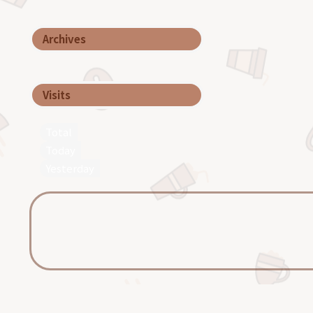
Archives
Visits
Total
Today
Yesterday