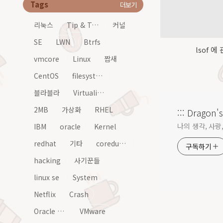
Tags
더보기
리눅스
Tip & Tech
커널
SE
LWN
Btrfs
lsof 에
vmcore
Linux
짭새
CentOS
filesystem
블라블라
Virtualization
2MB
가상화
RHEL
::: Dragon's 
나의 생각, 사랑, 
IBM
oracle
Kernel
redhat
기타
coredump
구독하기
hacking
사기꾼들
linux se
System
Netflix
Crash
Oracle Linux
VMware