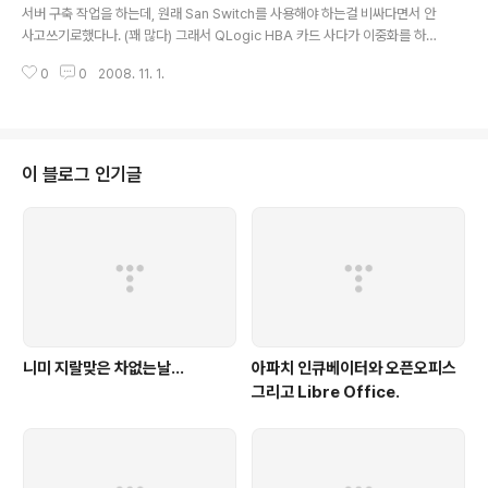
에라 모르겠다, 그냥 exclude 시키면 되지 뭐 " 하면서 사용해 왔던게, 이슈트
서버 구축 작업을 하는데, 원래 San Switch를 사용해야 하는걸 비싸다면서 안
레커에 있던 거였다는것이다... 진작 등록해볼걸... ..
사고쓰기로했다나. (꽤 많다) 그래서 QLogic HBA 카드 사다가 이중화를 하려
고 한다면서 잡아달래.... 스토리지는 히타찌 스토리지였어...뭐 별거 있나..그냥
0
0
2008. 11. 1.
qlogic 드라이버 올려주면 되겠지, 했는데 이상하게 볼륨이 총 4개고, 그게 이
중화되면 2개로 보여야 하는건데, 네개가 계속 다 보이는거야........드라이버 올
려도... 그래서 당황하면서 좀 개삽질좀 해봤는데, 드라이버 올려준뒤에 scli 실
행시키고, 바인딩 설정 후 타겟 지정 해준다음에 ( LUN ) 저장하고 나오면 페일
오버가 되냐??? 안된다...모듈옵션 수정해줘야한다. /etc/modprobe.conf
이 블로그 인기글
를 열어보면 failover항목이 있다. ql..
니미 지랄맞은 차없는날...
아파치 인큐베이터와 오픈오피스
그리고 Libre Office.