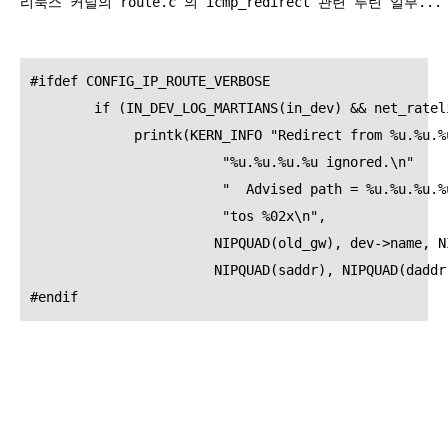
리눅스 커널의 route.c 의 icmp_redirect 관련 루틴 일부...
#ifdef CONFIG_IP_ROUTE_VERBOSE
        if (IN_DEV_LOG_MARTIANS(in_dev) && net_ratel
             printk(KERN_INFO "Redirect from %u.%u.%
                        "%u.%u.%u.%u ignored.\n"
                        "  Advised path = %u.%u.%u.%
                        "tos %02x\n",
                       NIPQUAD(old_gw), dev->name, N
                       NIPQUAD(saddr), NIPQUAD(daddr
#endif