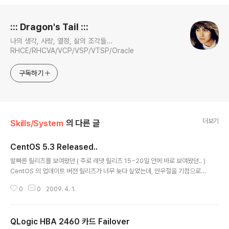
로그 정보
::: Dragon's Tail :::
나의 생각, 사랑, 열정, 삶의 조각들...
RHCE/RHCVA/VCP/VSP/VTSP/Oracle
구독하기
더보기
Skills/System
의 다른 글
CentOS 5.3 Released..
글 내용
발빠른 릴리즈를 보여왔던 ( 주로 레댓 릴리즈 15~20일 안에 바로 보여왔던.. )
CentOS 의 업데이트 버젼 릴리즈가 너무 늦다 싶었는데, 만우절을 기점으로
릴리즈 되었다... 뭔가 뻥인가 싶어 살펴봤는데 진짜더라... 이렇게 늦어진 걸 봐
0
0
2009. 4. 1.
선 왠지 레드햇 5.3 쪽에 문제가 좀 많아서 그런걸까 싶기도 하고.. 릴리즈노트
보면 레드햇 이슈트래커에 등록되있던 것들이 꽤 있더라... 뭐 한가지 재밌는건,
내가 쎈트쪽 사용하면서 특히 5버젼에서, 자꾸 yum 으로 크게 업그레이드 하
QLogic HBA 2460 카드 Failover
려고만 하면 꼭 gaim과 nautilus-sendto 쪽에서 의존성 걸리고 그러길레 "
글 내용