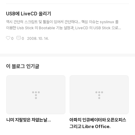
다.. 별거없고, 그냥 .bashrc 나 .bash_profile 에 박아넣어준다. Usernam
e=`whoami` Date=`date '+%Y-%m-%d-%h' script /root/H_Log/
USB에 LiveCD 올리기
$Username_$Date.log 단점은 exit시 두번을 해줘야 한다는거.. (script
글 내용
명령 종료)
역시 간단히 스크립트 및 툴들이 있어서 간단하다... 핵심 이슈는 syslinux 를
이용한 Usb Stick 의 Bootable 기능 설정과, LiveCD 의 USB Stick 으로의
복사이다. 역시 파이선으로 제작된 툴이 있어 간단하다. 아래의 Livecd-tools
0
0
2008. 10. 14.
패키지 를 설치한다. 여기서 사용될 것은 /usr/bin/livecd-iso-to-disk 이다.
먼저 USB 스틱을 준비한다. 내가 가진 USB stick 은 포스데이타에서 잃어버
린것을 대체할 16G 짜리의 USB 이다.. 그래서 아까워서 Live USB 스틱을 제
작하는거였다. 자 준비가 됐으면...몇기가짜리든 원하는데로 파티셔닝을 하자...
난 일단 두개로 나눌것이다 하나는 LiveCD 영역, 한개는 다용도로 사용하기위
이 블로그 인기글
한 여분의 공간..
니미 지랄맞은 차없는날...
아파치 인큐베이터와 오픈오피스
그리고 Libre Office.