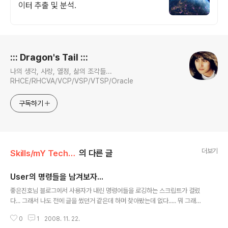
이터 추출 및 분석.
로그 정보
::: Dragon's Tail :::
나의 생각, 사랑, 열정, 삶의 조각들...
RHCE/RHCVA/VCP/VSP/VTSP/Oracle
구독하기
더보기
Skills/mY Technutz
의 다른 글
User의 명령들을 남겨보자...
글 내용
좋은진호님 블로그에서 사용자가 내린 명령어들을 로깅하는 스크립트가 걸렸
다... 그래서 나도 전에 글을 썼던거 같은데 하며 찾아봤는데 없다..... 뭐 그래서
관련글로 다시 하나 쓴다... 나는 뭐 간단히 script 명령으로 기록하는거였는데,
0
1
2008. 11. 22.
진호님은 syslog와 loger 를 사용하셨다....확실히 그게 더 깔끔하긴 한거같