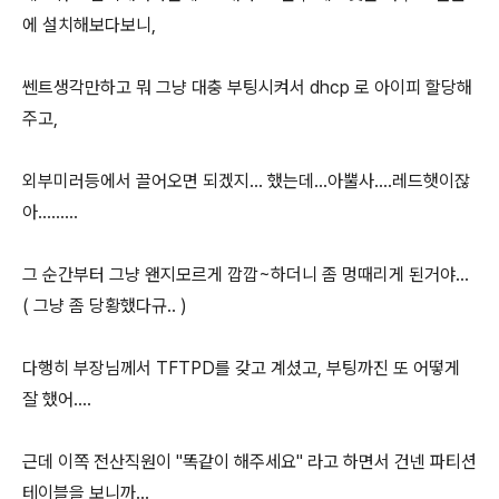
에 설치해보다보니,
쎈트생각만하고 뭐 그냥 대충 부팅시켜서 dhcp 로 아이피 할당해
주고,
외부미러등에서 끌어오면 되겠지... 했는데...아뿔사....레드햇이잖
아.........
그 순간부터 그냥 왠지모르게 깝깝~하더니 좀 멍때리게 된거야...
( 그냥 좀 당황했다규.. )
다행히 부장님께서 TFTPD를 갖고 계셨고, 부팅까진 또 어떻게
잘 했어....
근데 이쪽 전산직원이 "똑같이 해주세요" 라고 하면서 건넨 파티션
테이블을 보니까...