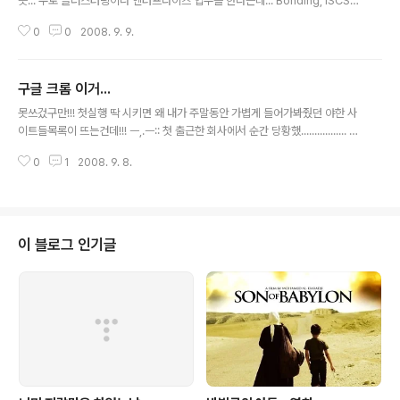
듯... 주로 클러스터링이나 엔터프라이즈 업무를 한다는데... Bonding, ISCSI (
IP 스토리지 ), RHCS, Xen, GFS 등 클러스터링과 가상화 위주 업무가 요즘 추
0
0
2008. 9. 9.
세라 많다고 하는데...그닥 해보질 않은거라 공부 조낸 해야겠......
구글 크롬 이거...
글 내용
못쓰겄구만!!! 첫실행 딱 시키면 왜 내가 주말동안 가볍게 들어가봐줬던 야한 사
이트들목록이 뜨는건데!!! ㅡ,.ㅡ:: 첫 출근한 회사에서 순간 당황했................. 니
미 젠장 ㅡ.,ㅡ:::: 꼭 첫 페이지 설정하는부분 잊지 말고 해놓아겠......
0
1
2008. 9. 8.
이 블로그 인기글