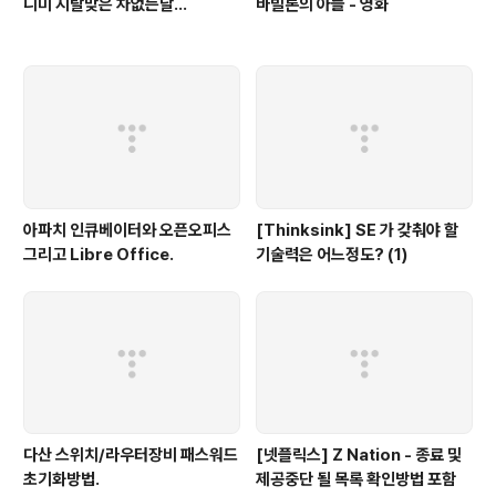
니미 지랄맞은 차없는날...
바빌론의 아들 - 영화
아파치 인큐베이터와 오픈오피스
[Thinksink] SE 가 갖춰야 할
그리고 Libre Office.
기술력은 어느정도? (1)
다산 스위치/라우터장비 패스워드
[넷플릭스] Z Nation - 종료 및
초기화방법.
제공중단 될 목록 확인방법 포함