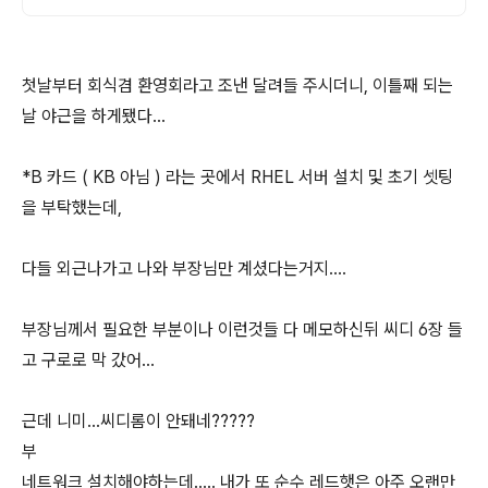
첫날부터 회식겸 환영회라고 조낸 달려들 주시더니, 이틀째 되는
날 야근을 하게됐다...
*B 카드 ( KB 아님 ) 라는 곳에서 RHEL 서버 설치 및 초기 셋팅
을 부탁했는데,
다들 외근나가고 나와 부장님만 계셨다는거지....
부장님께서 필요한 부분이나 이런것들 다 메모하신뒤 씨디 6장 들
고 구로로 막 갔어...
근데 니미...씨디롬이 안돼네?????
부
네트워크 설치해야하는데..... 내가 또 순수 레드햇은 아주 오랜만