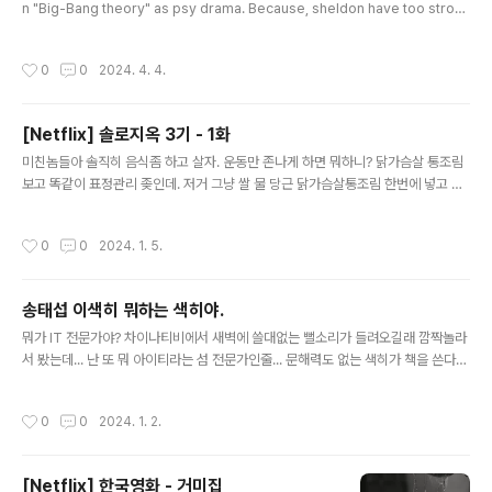
겠냐? ㅋ 정신차리고 제대로 적극 규명에 동참하고 정보공
n "Big-Bang theory" as psy drama. Because, sheldon have too stron
개 해라 샥히들아. 불안하면 외국꺼 씁시다. 아마 외국애들
g jealous feeing to any scientists. Even if he like and respect to Feyn
은 우리나라에게 원재료 팔면서 “개꿀 나중에 일터지면 사
man, not followed him. For fan of Feynman, he must have to strongly s
작성시간
0
0
2024. 4. 4.
료도 사겠네” 했을듯. 드루와!
ympathic and humour and passion than anyone but he doesn't. I'm re
ally respect to Feynman but I didn't follow to him. I beg..
[Netflix] 솔로지옥 3기 - 1화
글 내용
미친놈들아 솔직히 음식좀 하고 살자. 운동만 존나게 하면 뭐하니? 닭가슴살 통조림
보고 똑같이 표정관리 좆인데. 저거 그냥 쌀 물 당근 닭가슴살통조림 한번에 넣고 푸
욱 찌면 닭가슴살리조또잖아.... 진짜 개념 존나없어 중요한건 스팸도 있었따.... 여자
애들이 젤 괜찮네... 남자애들은 그냥 모지란듯 ㅋㅋㅋㅋㅋ
작성시간
0
0
2024. 1. 5.
송태섭 이색히 뭐하는 색히야.
글 내용
뭐가 IT 전문가야? 차이나티비에서 새벽에 쓸대없는 뻘소리가 들려오길래 깜짝놀라
서 봤는데... 난 또 뭐 아이티라는 섬 전문가인줄... 문해력도 없는 색히가 책을 쓴다고
하질 않나.. - 직업병이 있나요? 하는 질문에 지가 관심갖는게 많다는 이야기만 존나
대답. 앞으로 전망은 어떤게 있을지 ? 라는 질문에 - 지가 연기한다고 존나 자랑질....
작성시간
0
0
2024. 1. 2.
연기학원다니는거잖아 사실... 앞으로 따로 또 하고싶은 일은 뭔지? 라는 질문에는 -
회사생활 루틴을 만들고 싶다... 이건 또 뭔 개소리야... 얼리 은퇴하겠다면서... 계속
은근히 대본 연습 방송일 루틴을 만들겠다고 지껄이고 자빠져있네. 취준생에게 해줄
[Netflix] 한국영화 - 거미집
조언 질문에도 뻘소리 존나하네 ㅋㅋㅋㅋㅋㅋ 얘가 IT 전문가면.. 난 시발 뭐 IT 신이