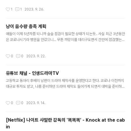
링하기 위해 도피하듯 떠난 버진리버 라는 깡촌에서 인생
작성시간
1
1
2023. 9. 26.
이란 것이 어떻게 흘러가며 어떻게 살아가는 것인지 배우
며 겪는 여러 이야기. 일종의 미국판 "대추나무 사랑걸렸
네" 인 듯 하다. 일상 생활에 녹아든 갈등과 해소를 다룬 것
냥이 음수량 충족 계획
이므로 다양한 주제들이 에피소드 전체를 관통하는데, 국
글 내용
방과 전쟁, 데이트 폭력, 미혼모, 아동학대, 살인 등 다양한
애들이 이제 5년차쯤 되니까 슬슬 점검이 필요한 상태가 되는듯.. 사실 최근 3년동안
주제를 이용하여 삶과 죽음 전부를 관통하기보다 전부 어
은 코로나시기라 병원을 안갔으니... 무튼 까망이를 데리구오면서 간만에 점검했는
울러 그려내는 명작이다. 삶과 죽음을 늘 함께 그러면서도
데, 면역력은 문제가 없었는데 약간 스트레스 받으면서 삐걱거리기 시작. 물론 치아
다르게 잘 그려내는 묘사가 상당히 일품인데, 미국인들이
문제도 생기기 시작했지만 이건 나중에 따로 이야기 해보겠다. 노랑이가 이틀쯤 전부
작성시간
0
0
2023. 9. 22.
좋아하는 표현 중 하나인, "잿더미..
터 전체 화장실을 왔다갔다 하면서 울길래 유심히 봤더니 오줌을 싸는 자세를 취한뒤
한참이 지나도 실제 오줌은 보이지 않았고,문제가 생긴게 아닐까 의심이좀 있었지만
지켜보기로했는데, 한줌정도의 오줌을 싸고 거기에 한방울 정도 핑크빛 색깔이 보인
유튜브 채널 - 인생드라마TV
것.. 순간 당황했지만 조금 더 지켜보기로 하고 뒀는데, 대변은 멀쩡히 잘 보고, 기운
글 내용
도 좋고 식사도 잘 하길래 괜찮나 싶었더니, 어제 저녁 몇차례..
고등학교 동아리 후배의 남편이 드라마 제작사를 운영한다고 한다. 코로나 이전까지
대규모 투자도 받고, 나름 준비하던 드라마 제작도 들어가게 되면서 대박을 준비하던
차에 코로나로 인해 투자금이 중도회수되어 참 어려움을 많이 겪었다고 한다. 하지
만, "드라마는 먹힌다" 라는 신념을 갖고 꾸준히 노력하고 있고, 현재 포트폴리오 식
작성시간
0
0
2023. 9. 14.
으로 단편 드라마를 유튜브에 올리는 등, 열심히 드라마를 위해 노력하고 있다고 한
다. https://www.youtube.com/@klifedramaTV 인생 드라마TV "작은 위로와
감동이 있는 우리들의 이야기"Inspired by true events, stories that bring us
[Netflix] 나이트 샤말란 감독의 '똑똑똑' - Knock at the cab
gifts of joy and comfort 인생 드라마TV의 콘텐츠는 "위로"와 "공감"..
in
글 내용