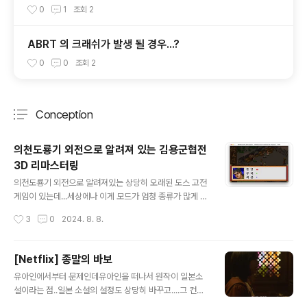
0
1
조회
2
ABRT 의 크래쉬가 발생 될 경우...?
0
0
조회
2
Conception
분류 전체보기
주요 글 목록
의천도룡기 외전으로 알려져 있는 김용군협전
3D 리마스터링
글 내용
의천도룡기 외전으로 알려져있는 상당히 오래된 도스 고전
게임이 있는데...세상에나 이게 모드가 엄청 종류가 많게 뜯
고 씹고 맛보고 즐기며 10년이 넘도록 계속 하는 사람들이
작성시간
3
0
2024. 8. 8.
있더라고...특히 중국에서 장난 아닌 인기였다던데... 이걸
또 중국애들이 Unity3D 로 리마스터링을 했네?게다가 놀
라운건 그걸 또 오픈소스화 해서 Github 에 올려서 공유하
[Netflix] 종말의 바보
네 ??또 이걸 한글화 해서 수정된 모드로 배포하는 위대한
글 내용
유아인에서부터 문제인데유아인을 떠나서 원작이 일본소
분들이 계시네??참을 수 없어 바로 나도 개조 들어갔음...
설이라는 점..일본 소설의 설정도 상당히 바꾸고....그 컨셉
그리고 iPhone 으로 포팅해서 폰으로 즐기며열심히 유니
바탕으로 콘크리트 유토피아 식으로 새로 만든 것이긴 한
티 모바일 앱 개발 하는 중... ㅋㅋㅋㅋ사실 워낙 중국애들