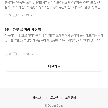
한국제목 '똑똑똑' 노잼... 나이트샤말란이 아포칼립스 관련 영화를 연출하고 싶었나
본데... 1. 이미 선택의 순간이 달라지는 내용이 두번째 선택에서부터 발생. 즉, 자신이
아이를 안고 불에 타는 환영을 보았다고 했는데.. 실제론 자신은 캐빈에서 두번째 기
작성시간
0
0
2023. 9. 10.
수 역할로 죽으므로 애초에 성립이 불가능한 전제. 환영과 실제가 다른데 어떻게 예
언이 실행 될 수 있다는 것인가 되물어야 하는것이 구도자가 지닐 자세인걸 모르는
감독의 연출. 2. 아무리 게시판을 통해 만나고 했다고 해도 실제 움직이고 모이게 한
냥이 하루 급여량 계산법
구심점에 대한 설명은 애초에 없음. 종교적 암시가 애초에 빠져있음. 즉, 종말은 왜 일
글 내용
부득이한 사정으로 아깽이를 하나 더 입양해오게 되어서 급하게 공식 메모. 하루급여
어나는건지, 희생은 왜 해야하는건지, 설명이 불가. 전제적으로 기독교신앙을 기반으
량 = 필요열량 / 그람당 사료칼로리 예: 몸무게 0.8kg 아깽이, - 기초대사량 = 30
로 성경에서 묘사되는 종말을 바탕으로 연출..
(냥댕 동일) * 0.8 (kg) + 70 = 94 Kcal. - 필요열량 = 기초대사량 * 연령별 계수
3.0 (4개월 미만) = 282 Kcal. - 사료 그람당 칼로리 ( 1 Kg, 총 5000 Kcal ) = 5
작성시간
0
0
2023. 7. 30.
000 / 1000 = 5 Kcal/g - 하루급여량 = 282 / 5 = 56.4 g 연령별 칼로리 가중치
표 : 4개월 미만 3.0 4~6 개월 2.5 7~12 개월 2.0 중성화한 성묘 1.2 일반 성묘 1.
4 운동량이 많은 성묘 1.6 노묘 0.7 비만묘 0.8 ** 습식 섞을 경우 일 경우 하루 열
더보기
량에서 건식을..
의안내
티스토리
로그인
고객센터
© Daum Corp.