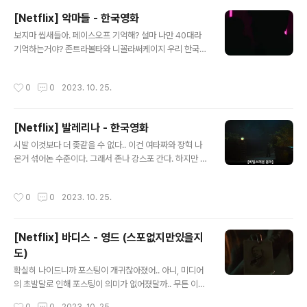
피드백) 이 가능한 사이트 소개. https://www.whats-on-netflix.com/leaving-
[Netflix] 악마들 - 한국영화
soon/whats-leaving-netflix-in-december-2023/ What'..
글 내용
보지마 씹새들아. 페이스오프 기억해? 설마 나만 40대라
기억하는거야? 존트라볼타와 니꼴라써케이지 우리 한국인
이랑 결혼한 한국 사위 케서방이 존나 히트친 블록블록블
록 버스터 영화 몰라? 이 감독이랑 작가색히는 이런게 있는
작성시간
0
0
2023. 10. 25.
지 몰랐는지... 아님 있어도 깡으로 삼류 배급사 힘 믿고 넷
플 비빈건지 몰라도 보면 좆방망이 귀싸대기로 맞을 각 봐
라. 내가 존나 스포한다. 형사색히들이 애초에 전기차단도
[Netflix] 발레리나 - 한국영화
안하고 들어간다 불법 건축물에..... 춤추고 있네 이 형사색
글 내용
히들 이미... 신났네 그냥.... ㅂㅅ들 출발해서 달리는 차를
시발 이것보다 더 좆같을 수 없다.. 이건 여타짜와 장혁 나
또 왜 둘이 같이 뛰어가 병신들아.머가리 빠가 ( 머가리는
온거 섞어논 수준이다. 그래서 존나 강스포 간다. 하지만 스
짐승들에게 쓰는 머리를 뜻하는 표현. 모욕 아님 ) 뒤늦게
포하면서 빠져들긴 했다 ㅋ 여윽시 우리나란 범죄액션정의
차 들구 왔는데 존나 막혔나보다... 바로 따라잡네 ㅋ 어린
구현이 답인가... 시발 OECD 상위권 국가인데도 불구하고
작성시간
0
0
2023. 10. 25.
이 비보호......
개도국같은 시스템이 문제지 ㅋ 시스템은 좆같은데 이런
영화들이 자꾸 투자받고 나오는데도 안고치니까 스포를 존
나 해야한다는거지 들어간다! 기둥이 현관문인데... 굳이 크
[Netflix] 바디스 - 영드 (스포없지만있을지
로스를 한다. 결국 정면으로 들어간다... 군사훈련 받은거
도)
맞아? 요즘 우리나라도 SM 문화가 엄청 커진거 같던데. 요
글 내용
즘은 외국에선 SM 을 한데 안묶어 이야기한다는것이다.
확실히 나이드니까 포스팅이 개귀찮아졌어.. 아니, 미디어
갸네들이 SM 구분을 하기까지 50여년의 시간이 걸렸는
의 초발달로 인해 포스팅이 의미가 없어졌달까.. 무튼 이번
데, 우리나란 민주화도 50여년이 안됐거든.....근데 저런게
에 최신작중에 하나인 넷플리스 영드 "바디스" 재밌어... 영
작성시간