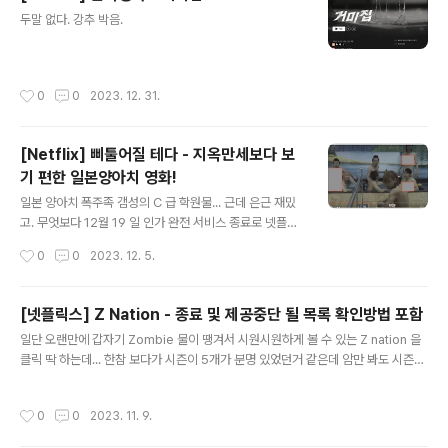
글 내용
냐...한빛애들 처음에 ..
두말 없다. 강추 박음.
작성시간
0
0
2023. 12. 31.
[Netflix] 삐툴어질 테다 - 지옥만세보다 보
기 편한 일본양아치 영화!
글 내용
일본 양아치 폭주족 갬성의 C 급 학원물... 근데 은근 재밌
고. 무엇보다 12월 19 일 인가 완전 서비스 종료로 넷플릭
스에서 내려가니까 봐줬다. 생각보다 끈끈한 양아치들의
작성시간
0
0
2023. 12. 5.
우정과 그 시기의 삶을 잘 그려낸 영화 ㅋㅋㅋㅋ 우리나라
는 이런 갬성을 끌어내지 못하지... 특히 메갈년들때문에 옛
날 차별받던 그 시절 이야기 나오면 개거품물고 달려드니
[넷플릭스] Z Nation - 종료 및 제공중단 될 목록 확인방법 포함
께... '스튜디오 뿌리' 사건으로 이 메갈년들 좆퇴좀 맞았으
글 내용
일단 오랜만에 갑자기 Zombie 물이 땡겨서 시원시원하게 볼 수 있는 Z nation 을
면..... 무튼 12월 19일 까지 인가 종료니까 한번쯤 봐볼만
클릭 딱 하는데... 한참 보다가 시즌이 5개가 분명 있었던거 같은데 암만 봐도 시즌2
해서 기록. 담배피는 모습도 우리나라에선 금지된 부분인
만 있다... 이미 한번 봤던거여도 중도에 끝나면 미쳐버리겠구만 ㅋㅋㅋㅋㅋㅋ 나무
데 여과없이 잘 그려서 시원! 막나가는 청소년들 완전 갬성
위키 등에서는 넷플릭스에서 스트리밍 중 이라고만 떠서 해외검색 해보니... 2023
쩔어... 막상 친구 부모님껜 깍듯하다 ㅋㅋㅋㅋㅋㅋ 목욕탕
작성시간
0
0
2023. 11. 9.
년 1월 27일 부로 서비스 종료. 2016년 첫 제작이니 오래된거긴 한데 너무 아쉬움...
존나 친근 ㅋㅋㅋ 한국과 일본만 공유할 수 있고 공감할 수
이참에 넷플릭스의 각종 소식이나, 의견피력(기능 관련 피드백 또는 컨텐츠에 대한
있는 대중탕..