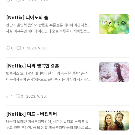
0
0
2023. 10. 25.
자꾸 등장하는 것 보면 ..
국이 그동안 저질렀던 모든 개지랄들을 지금 망해가니까
봐달라는 의미인지, 아니면 영국은 여윽시 과학적 능력이
상상과 다름없구나 를 알려주려는 것인지... 위대한 과학자
[Netfix] 피아노의 숲
가 나오지 않고 있는 이유를 설명할 수 도 있는 드라마랄
글 내용
간만에 울면서 음악과 관련된 수준높은 애니메이션 시청..
까... 무튼, 개요는 타임슬립이고 한명의 단순한 사람이 갑
사실 아껴두던 애니메이션인데 오늘 후루룩 마셔버렸는
자기 타임슬립을 할 수 있는 자연계 통로를 발견하면서 그
다.... 정말정말 오랜만에 속도 조절 없이 원 속도 그대로 정
걸 이용해 권력을 잡고 그걸 150년동안 순환해 오다가 결
주행 한 애니메이션이였다. 쇼팽 국제 콩쿠르라는 유수의
국 양심에 찔려서 중단한다는 이야기. 제목은 시체들인데
작성시간
0
0
2023. 9. 30.
국제 피아노 콩쿨에 대해서 한국인 최초의 우승자인 '조성
솔직히 시체는 단 하나를 4번 재탕한거임. 그럼 왜 바디스
진' 을 보유하고 있는 우리나라로써는 일본의 열정과 매니
야 영국애들 무식함이 아주 쩐다 ..
악함 을 죽었다 깨어나도 못따라갈 것 같다. 안타깝고 화나
[Netflix] 나의 행복한 결혼
면서도 '역시 일본' 이라는 생각이 들 정도. 원래 우리나라
글 내용
가 무시하는 '오덕' '오타쿠' 는 특정분야에 미친듯이 빠져
넷플릭스 오리지널 애니메이션 "나의 행복한 결혼" 존잼.
전문가 못지 않은 지식을 갖고 있는 초일반인 을 뜻하는 것
이능력자들이 존재하는도쿄 근대쯤 되는 가상의 시기 같은
인데 이 애니메이션을 보면 확실히 느낄 수 있었다. 일제시
데...초능력에 대한 것은 단순한 관심을 끌어 올리기 위한
대의 영향을 받고 일본과 별 반 다를 과정이 없는 교육환경
재미적 요소이고 주된 내용은 로맨스. 신데렐라의 구도를
작성시간
1
0
2023. 9. 30.
을 갖고있는 우리나라임에도 ..
따라가는 로맨스지만 결혼에 대한 행복은 배경이나 능력이
아닌 두 사람간의 신뢰와 사랑이 바탕이 됨을 잔잔하고 아
름답게 그려내고 있는 만화. 일본 문화에 대해서 크게 거부
[Netflix] 미드 - 버진리버
감을 가질 필요도 없고 잘 알 필요도 없이 그냥 그 주제를
글 내용
관통해서 볼 필요가 있는 웰메이드 애니메이션. 역시 일본
나온지 오래된 미국드라마인데, 시즌이 길다고 느껴 미뤄
의 스토리문화는 아직 죽지 않았다.
두고 있던 드라마. 꼭 봐야 할 미국드라마 중의 하나로 꼽을
수 있을 것 같다. 임상간호사 여주인공이 개인적 아픔을 힐