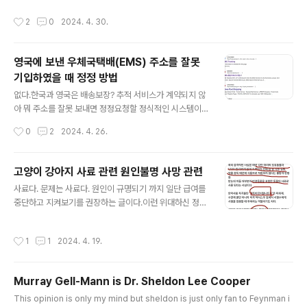
데좆같아... 시즌 새로 나오려는 의미인가 했는데 나오기도
이 베이스 엔진을 잘 만들어 놔서 건드릴게 없었다..다만 애
작성시간
2
0
2024. 4. 30.
어려울거 같고.중간중간 지들이 가져온 설정을 Overridi
들이 회피처리를 안해놔서 무조건 한대치고 한대 맞고 이
ng 하는 경우가 너무 많아.내가 젤 싫어하는게 디테일 이슈
렇게 답답하..
고... 갖다 쓴 만큼 디테일에 충분히 신경 쓸 수 있었어야 하
영국에 보낸 우체국택배(EMS) 주소를 잘못
는데 안썼어...유아인 내장 칩은 어쩔거야? 왜 고문을 당했
기입하였을 때 정정 방법
어? 왜 내장칩 박히고,나비 있는 협곡을 찾아당겨?제목도
글 내용
난 사실 진짜 거지같다고 생각하는게,일본 원작은 종말을
없다.한국과 영국은 배송보장? 추적 서비스가 계약되지 않
맞닥뜨렸을 때 얼마나 사람이 우울해지고 블루밍 해 질 수
아 뭐 주소를 잘못 보내면 정정요청할 정식적인 시스템이
있는지,그러면서 또 멋이 얼마나 남아 있는지 그리고자 종
없다고 한다.뭔 개 풀뜯어먹는 소리냐며 항의했더니, 친절
작성시간
0
2
2024. 4. 26.
말의 블루 라고 정했..
한 우체국 선생님께서 도와주셔서 해결한 과정을 공유하려
포스팅한다.1. 한국 우체국의 문제.1-1.EMS 스마트폰앱을
통해 접수를 했을 때, 영국 동생네 Postcode 가 LN6 5U
고양이 강아지 사료 관련 원인불명 사망 관련
H 인데,자동검색 시스템을 통하면 제대로 검색되지 않고,
글 내용
사료다. 문제는 사료다. 원인이 규명되기 까지 일단 급여를
입력되지 않는다.즉, LN6 5 까지만 검색을 제공하고 나머
중단하고 지켜보기를 권장하는 글이다.이런 위대하신 정책
지 UH 를 넣으면 아래와 같은 보장 불가 및 정상 주소조회
을 누가 허가했나?이사람임. 이제 중요한 의심 사료 제품리
가 안된다고 경고가 나온다.여기서부터 사달이 난건데, 이
스트 남긴다. 내가 잘못알거나 더 있거나 할 수 있지만 참
게 매우 애매해서... 나는 상세에 UH 를 넣었다.문제는 여
작성시간
1
1
2024. 4. 19.
고. 내돈내산인데 죽었고 원인도 몰라.. 시발 세월호냐? 원
기 상세기입란에 Skellingthrope, Wellington 도 넣..
인 나올때까지 너넨 아닥하고 있어야지. 난 이 사건은 동물
계 가습기살균제 사건이라고 본다. 미친놈들아 고소해.. 나
Murray Gell-Mann is Dr. Sheldon Lee Cooper
도 평생걸려서 싸우고 계속 항소하고 계속 너네 이름 알려
글 내용
서 망하게한다. 이름이 안나올 뿐이지 너넨거 다 아는데. 사
This opinion is only my mind but sheldon is just only fan to Feynman i