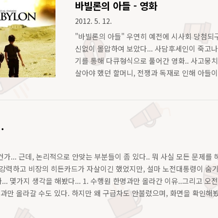
바빌론의 아들 - 영화
2012. 5. 12.
"바빌론의 아들" 우연히 예전에 시사회 당첨되구
신없이 몰압하여 보았다... 사담후세인이 죽고
기를 통해 다큐형식으로 풀어간 영화.. 사고뭉
살아야 했던 할머니, 전쟁과 독재로 인해 아들
통과 희망의 몸부림이 너무나도 진한 감동으로 전해
라는 사담측에 가담되 어쩔수없는 학살을 할 수 
무사에게 욕을하며 꺼지라고 한다.. 한번 손에 묻힌
.
가... 근데, 논리적으로 안맞는 부분들이 좀 있다.. 뭐 사실 모든 문제
 강력하고 비장의 히든카드가 자살이긴 했었지만, 설마 노전대통령이 숨기
.. 몇가지 생각을 해봤다... 1. 수행원 한명과만 올라간 이유..그리고 
 한명과만 올라갈 수도 있다. 하지만 왜 구급차도 안불렀으며, 화면을 확인해봤
진실 여부가 매우 혼란스러운 채로 하루종일 지속되어 왔었으며..