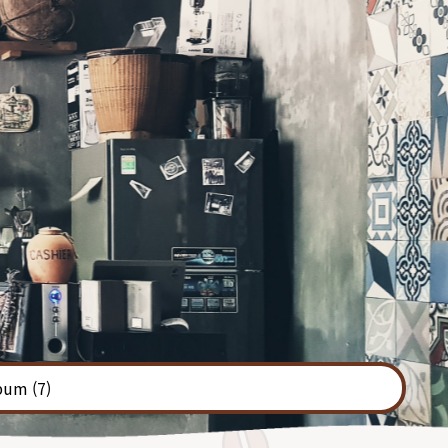
bum
(7)