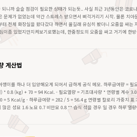
 되니까 슬슬 점검이 필요한 상태가 되는듯.. 사실 최근 3년동안은 코로
은 문제가 없었는데 약간 스트레스 받으면서 삐걱거리기 시작. 물론 치아
부터 전체 화장실을 왔다갔다 하면서 울길래 유심히 봤더니 오줌을 싸는 
심이좀 있었지만지켜보기로했는데, 한줌정도의 오줌을 싸고 거기에 한방울 
 대변은 멀쩡히 잘 보고, 기운도 좋고 식사도 잘 하길래 괜찮나 싶었더니, 
량 계산법
깽이를 하나 더 입양해오게 되어서 급하게 공식 메모. 하루급여량 = 필요열량
 * 0.8 (kg) + 70 = 94 Kcal. - 필요열량 = 기초대사량 * 연령별 계수 3.0
 1000 = 5 Kcal/g - 하루급여량 = 282 / 5 = 56.4 g 연령별 칼로리 가중치 
 많은 성묘 1.6 노묘 0.7 비만묘 0.8 ** 습식 섞을 경우 일 경우 하루 열