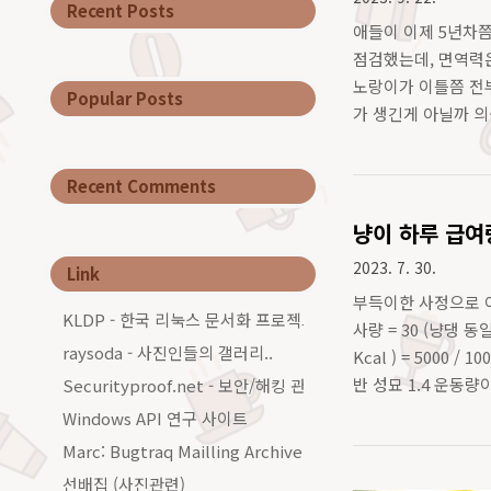
Recent Posts
애들이 이제 5년차쯤
점검했는데, 면역력
노랑이가 이틀쯤 전
Popular Posts
가 생긴게 아닐까 의
보기로 하고 뒀는데,
Recent Comments
냥이 하루 급여
2023. 7. 30.
Link
부득이한 사정으로 아
KLDP - 한국 리눅스 문서화 프로젝트그룹
사량 = 30 (냥댕 동일)
raysoda - 사진인들의 갤러리..
Kcal ) = 5000 /
반 성묘 1.4 운동량이
Securityproof.net - 보안/해킹 관련 커…
Windows API 연구 사이트
Marc: Bugtraq Mailling Archive…
선배집 (사진관련)