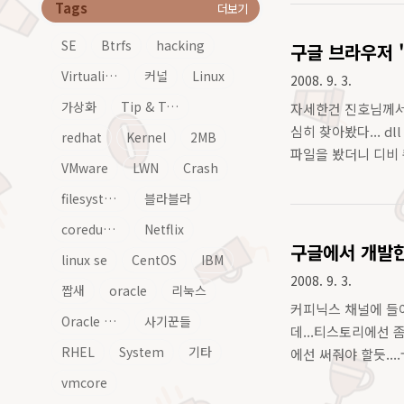
Tags
더보기
SE
Btrfs
hacking
구글 브라우저 "
Virtualization
커널
Linux
2008. 9. 3.
가상화
Tip & Tech
자세한건 진호님께서 쓰
심히 찾아봤다... dl
redhat
Kernel
2MB
파일을 봤더니 디비 
VMware
LWN
Crash
filesystem
블라블라
coredump
Netflix
구글에서 개발한
linux se
CentOS
IBM
2008. 9. 3.
짭새
oracle
리눅스
커피닉스 채널에 들어
Oracle Linux
사기꾼들
데...티스토리에선 
RHEL
System
기타
에선 써줘야 할듯..
vmcore