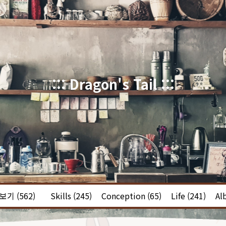
::: Dragon's Tail :::
체보기
(562)
Skills
(245)
Conception
(65)
Life
(241)
Al