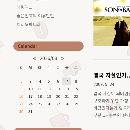
냉형댁...
좋은진호의 여유만만
체리오파트라
Calendar
«
»
2026/08
일
월
화
수
목
금
토
1
결국 자살인가..
2
3
4
5
6
7
8
2009. 5. 24.
9
10
11
12
13
14
15
결국 자살이 되버린건
16
17
18
19
20
21
22
보호하기 위한 가장
23
24
25
26
27
28
29
바랐었다는게 맞을까.
30
31
부분... - 수행원
계속된 오보로 인한 