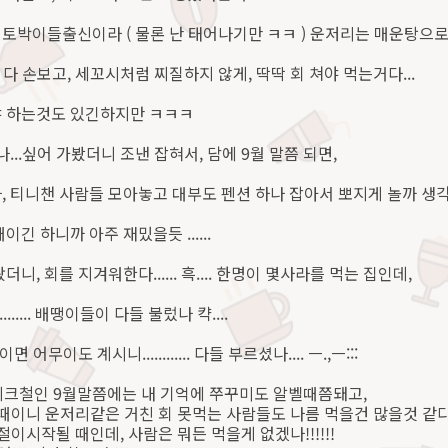
토박이들출신이라 ( 물론 난 태어나기만 ㅋㅋ ) 운저리는 매운탕으
거 다 손보고, 세꼬시처럼 찌질하지 않게, 딱딱 회 쳐야 먹는거다...
야 하는것도 있긴하지만 ㅋㅋㅋ
나...싶어 가봤더니 조낸 잡혀서, 담에 9월 말쯤 되면,
, 티니챈 사람들 모아놓고 대부도 펜션 하나 잡아서 뽀지게 놀까 생각
긴 하니까 아주 재밌을듯 ......
니, 회를 지겨워한다...... 흑.... 한명이 몇사라를 먹는 집인데,
....... 배땡이들이 다들 불렀나 캭....
 어무이도 계시니............ 다들 부르셨나.... ㅡ.,ㅡ:::
리 피크철인 9월말쯤에는 내 기억에 쭈꾸미도 알벨때쯤돼고,
니 운저리같은 거친 회 못먹는 사람들도 나름 먹을건 많을것 같다.
시작될 때인데, 사람은 뭐든 먹을게 없겠나!!!!!!