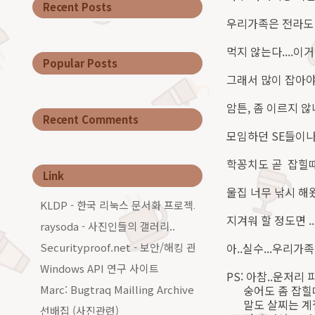
Recent Posts
우리가족은 전라도 
먹지 않는다....이
Popular Posts
그래서 많이 잡아
암튼, 좀 이르지 않
Recent Comments
모임하던 SE들이나
학꽁치도 곧 잡힐때이
Link
울집 너무 낚시 해왔더
KLDP - 한국 리눅스 문서화 프로젝트그룹
지겨워 할 정도면 ...
raysoda - 사진인들의 갤러리..
Securityproof.net - 보안/해킹 관련 커…
아..실수...우리가족이면
Windows API 연구 사이트
PS: 아참..운저
Marc: Bugtraq Mailling Archive…
숭어도 좀 잡힐때이
말도 살찌는 계절이
선배집 (사진관련)