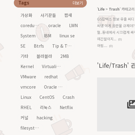
Tags
더보기
'
Life
>
Trash
' 카테고리
가상화
사기꾼들
짭새
GS칼텍스 정보 유출 씨디 
coredump
oracle
LWN
씨댕 이게 음란물 규제야
헐..동네에서 시끄럽게 싸우
System
IBM
linux se
여긴말이지...
(0)
SE
Btrfs
Tip & Tech
어림....
(0)
기타
블라블라
2MB
'Life/Trash'
Kernel
Virtualization
VMware
redhat
vmcore
Oracle Linux
Linux
CentOS
Crash
RHEL
리눅스
Netflix
커널
hacking
filesystem