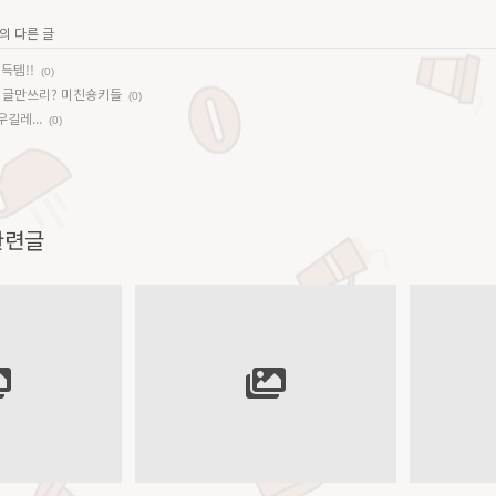
의 다른 글
득템!!
(0)
? 글만쓰리? 미친숑키들
(0)
길레...
(0)
 관련글