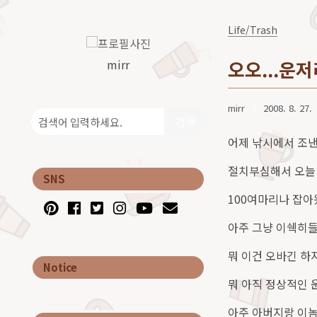
Life/Trash
mirr
오오...운
mirr
2008. 8. 27.
검색
어제 낚시에서 조낸
절치부심해서 오늘 간 
SNS
100여마리나 잡아왔다
아주 그냥 이쉑히들
뭐 이건 오바긴 하
Notice
뭐 아직 정상적인 
아주 아버지랑 이놈 