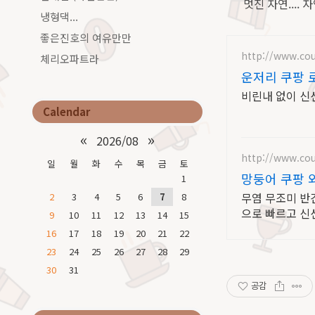
멋진 자연.... 자연
냉형댁...
좋은진호의 여유만만
http://www.co
체리오파트라
운저리 쿠팡 
비린내 없이 신
Calendar
«
»
2026/08
http://www.co
일
월
화
수
목
금
토
망둥어 쿠팡 
1
무염 무조미 반
2
3
4
5
6
7
8
으로 빠르고 신
9
10
11
12
13
14
15
16
17
18
19
20
21
22
23
24
25
26
27
28
29
30
31
공감