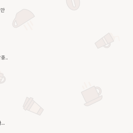
로만
중..
..