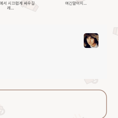
네에서 시끄럽게 싸우길
여긴말이지...
레...