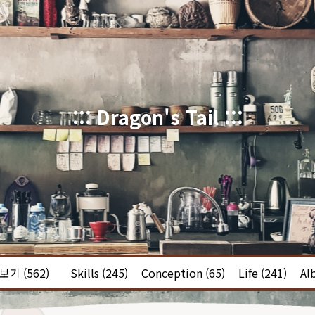
::: Dragon's Tail :::
체보기
(562)
Skills
(245)
Conception
(65)
Life
(241)
Al