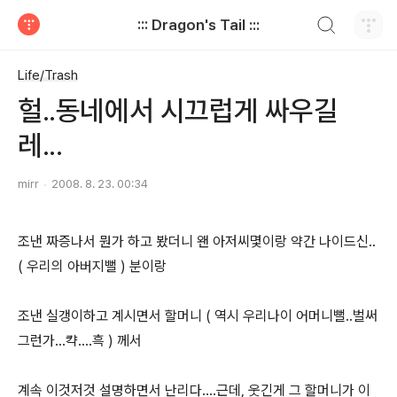
검색하기
::: Dragon's Tail :::
티스토리
Life/Trash
헐..동네에서 시끄럽게 싸우길
레...
mirr
2008. 8. 23. 00:34
조낸 짜증나서 뭔가 하고 봤더니 왠 아저씨몇이랑 약간 나이드신..
( 우리의 아버지뻘 ) 분이랑
조낸 실갱이하고 계시면서 할머니 ( 역시 우리나이 어머니뻘..벌써
그런가...캭....흑 ) 께서
계속 이것저것 설명하면서 난리다....근데, 웃긴게 그 할머니가 이