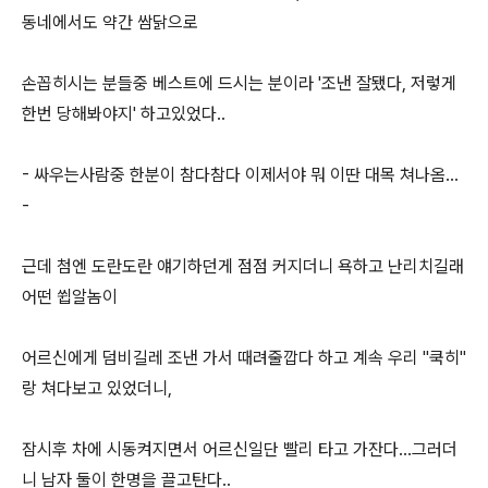
동네에서도 약간 쌈닭으로
손꼽히시는 분들중 베스트에 드시는 분이라 '조낸 잘됐다, 저렇게
한번 당해봐야지' 하고있었다..
- 싸우는사람중 한분이 참다참다 이제서야 뭐 이딴 대목 쳐나옴...
-
근데 첨엔 도란도란 얘기하던게 점점 커지더니 욕하고 난리치길래
어떤 쓉알놈이
어르신에게 덤비길레 조낸 가서 때려줄깝다 하고 계속 우리 "쿡히"
랑 쳐다보고 있었더니,
잠시후 차에 시동켜지면서 어르신일단 빨리 타고 가잔다...그러더
니 남자 둘이 한명을 끌고탄다..