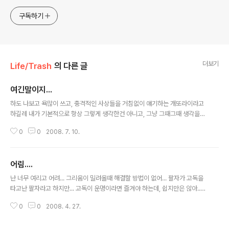
구독하기
더보기
Life/Trash
의 다른 글
여긴말이지...
글 내용
하도 나보고 욕많이 쓰고, 충격적인 사상들을 거침없이 얘기하는 개또라이라고
하길레 내가 기본적으로 항상 그렇게 생각한건 아니고, 그냥 그때그때 생각을
했든, 없었든 지껄이고 싶은대로 지껄인 것들이며, 내 개인홈페이진데 뭘 그런
0
0
2008. 7. 10.
걸가지고 난리냐 라고 말하고선 생각해보니 그럴수도 있겠다 싶어서 카테고리
를 하나 뺐어..... 오빠가 말이지....쓴글들중에는 별 생각없이 그냥 바로바로 내
머리속에서 지워버리고 싶은, 마치 낙서신나게하고 휴지통에 구겨 던져넣듯 한
어림....
것들을 작성하기도 해..... 생각의 현상화라는거겠지.....그러나 충격받는 이쁜 동
글 내용
생들을 위해서 공간하나 뺐어... 말그대로 여긴 쓰레기통이야....뭐든 머릿속에
난 너무 여리고 어려... 그리움이 밀려올때 해결할 방법이 없어... 팔자가 고독을
순간적으로 떠올랐을때, 깊이 생각하든 얕게 생각하든, 아예 생각이 없이 그냥
타고난 팔자라고 하지만... 고독이 운명이라면 즐겨야 하는데, 쉽지만은 않아...
떠올랐든, 버..
내개 고독이라는 운명을 거스를 만한 용기는 별로 찾아볼 수가 없어... 어디에 숨
0
0
2008. 4. 27.
어있는것일까...