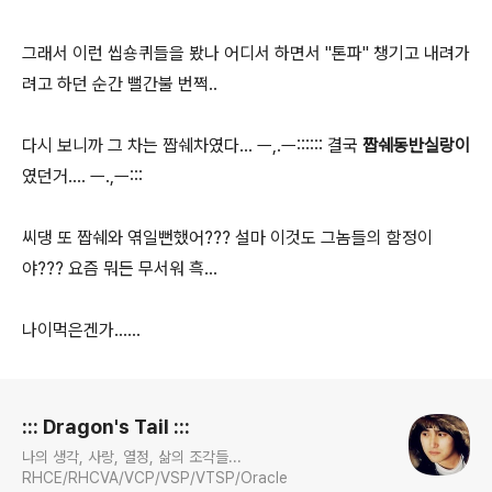
그래서 이런 씹숑퀴들을 봤나 어디서 하면서 "톤파" 챙기고 내려가
려고 하던 순간 뻘간불 번쩍..
다시 보니까 그 차는 짭쉐차였다... ㅡ,.ㅡ:::::: 결국
짭쉐동반실랑이
였던거.... ㅡ.,ㅡ:::
씨댕 또 짭쉐와 엮일뻔했어??? 설마 이것도 그놈들의 함정이
야??? 요즘 뭐든 무서워 흑...
나이먹은겐가......
로그 정보
::: Dragon's Tail :::
나의 생각, 사랑, 열정, 삶의 조각들...
RHCE/RHCVA/VCP/VSP/VTSP/Oracle