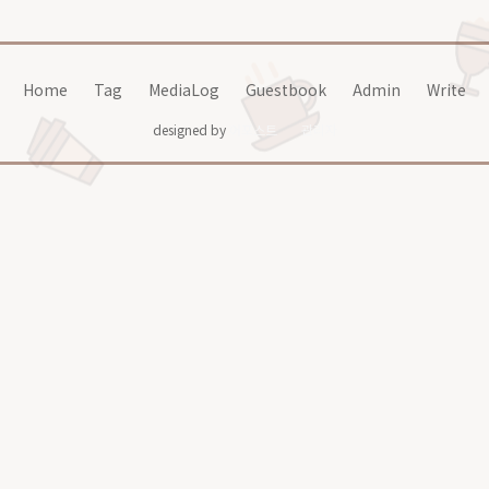
Home
Tag
MediaLog
Guestbook
Admin
Write
designed by
어포스트
관리자