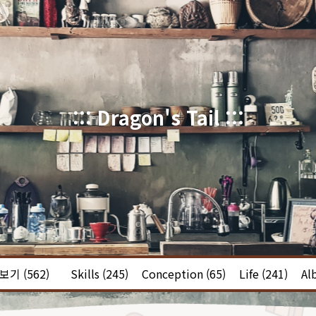
::: Dragon's Tail :::
체보기
(562)
Skills
(245)
Conception
(65)
Life
(241)
Al