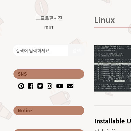
Linux
mirr
검색
SNS
Notice
Installable
2011. 7. 27.