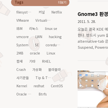
Tags
더보기
filesystem
커널
Netflix
Gnome3 환
VMware
Virtualization
2011. 5. 28.
IBM
리눅스
linux se
오늘은 결국 KDE 
한다. 반드시 yum 을
vmcore
LWN
hacking
alternative-t
System
SE
coredump
Suspend, Pow
2MB
oracle
Linux
기를 Dock ..
짭새
기타
RHEL
Crash
가상화
블라블라
사기꾼들
Tip & Tech
Kernel
redhat
CentOS
Oracle Linux
Btrfs