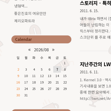
스토리지 - 특히 
냉형댁...
2011. 6. 15.
좋은진호의 여유만만
내가 IBrix 하면서 
체리오파트라
어들이 난립하는 이 
릭스부터 정리한다. (
스크단위 를 주로 얘기
Calendar
묶여 제공되는 컨트롤
«
»
2026/08
일
월
화
수
목
금
토
1
지난주간의 LW
2
3
4
5
6
7
8
2011. 6. 11.
9
10
11
12
13
14
15
1. Kernel 3.0 -
16
17
18
19
20
21
22
기사내용을 보면 1.0
23
24
25
26
27
28
29
중에 한번 요약해서 
30
31
http://lwn.net/