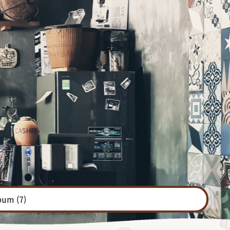
bum
(7)