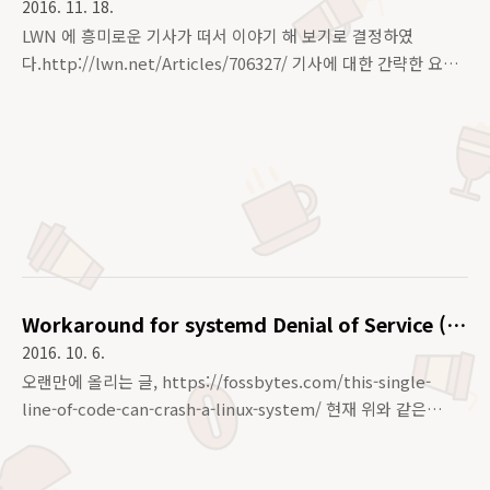
2016. 11. 18.
LWN 에 흥미로운 기사가 떠서 이야기 해 보기로 결정하였
다.http://lwn.net/Articles/706327/ 기사에 대한 간략한 요약
과 필요하다 생각되는 부분에 대한 개인적 설명** Notes :
Notes 나 괄호 형태의 글은 본인의 생각 및 의견을 나타냄. 기사
명 : Topics in live kernel patchingKernel Mainline 에서
Live patching 에 대한 기능을 추가하는 작업은 여러해 동안 이
루어져 왔고, 마침네 4.0 커널에 기본적인 Live patching
support 기능을 추가하여 배포하게 되었다.문제는 이 Live
patching 에 대한 Validation 매카니즘을 어떻게 구현하는 것
이 옳을까에 대한 문제에서 시작된다.이번 Linux Plumbe..
Workaround for systemd Denial of Service (
CVE-2016-7795, CVE-2016-7796 )
2016. 10. 6.
오랜만에 올리는 글, https://fossbytes.com/this-single-
line-of-code-can-crash-a-linux-system/ 현재 위와 같은
systemd 관련 서비스 거부 취약점이 발견되면서다소 두려워 하
는 관리자들도 있을 것이라고 생각하여 대처방안을 생각해 보았