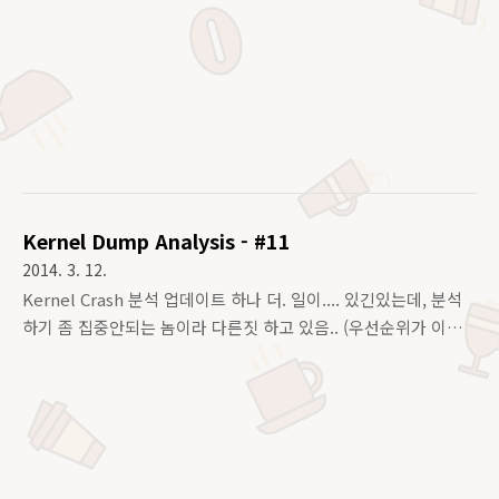
발견되고 있지 않다..사전에 지인을 통해 확인해 보았으나, 역시
나 최신데이타에서는 패치버젼이 제공되지 않는... 해당내용인 즉
슨, Egypt/Cairo 에서는 "The Muslim of Ramadan" ,라마단
기간동안 DST ( Daylight Saving Time) 적용을 해제하도록 되
어 있고,이것은 6월 26일 부터 적용하기로 Government
announce 가 되었는데,tzdata 를 통해 본 데이타로는, 잘못 되
어 있었다는 것이지... 현재 오라클 리눅스 최신패키지OL5 :
tzdata-java-2014d-1.el5,OL6 : tzdata-2014b..
Kernel Dump Analysis - #11
2014. 3. 12.
Kernel Crash 분석 업데이트 하나 더. 일이.... 있긴있는데, 분석
하기 좀 집중안되는 놈이라 다른짓 하고 있음.. (우선순위가 이게
더 높기에 하고 있는거다. 절대 우선순위 무시하는법 없다... ) 백
업용도로 사용하는 몇개 서버군들중 두대의 서버가 비 동시적 시
간에 Crash 되어 리붓되었다는 것이 배경... 1. 백업에 관련된 서
버군들중 하나라고 한다. ( nodename 수정됨 ) KERNEL:
2.6.32-300.39.5.el5uek/vmlinux DUMPFILE: 3-
8598812281_vmcore CPUS: 16 DATE: Thu Feb 20 09:12:31