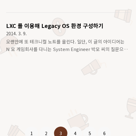
2014 UPTIME: 77 days, 10:27:16 LOAD AVERAGE: 0.12, 0.11,
0.06 TASKS: 65..
LXC 를 이용해 Legacy OS 환경 구성하기
2014. 3. 9.
오랜만에 또 테크니컬 노트를 올린다. 일단, 이 글의 아이디어는
N 모 게임회사를 다니는 System Engineer 박모 씨의 질문으
로 인해 떠올라 작성된 글이다. 배경 :Ubuntu 10.04 를 개발팀에
서 요구하였으나, IBM X3XXX M4 장비의 LSI 드라이버를인식하
지 못해 Bare-metal 한 설치가 불가능 한 상황. 하지만 나의 배
경은 Oracle Linux 를 이용한다... 준비물 : OL6, 맥주(킬케니) 12
캔, 파파이스 포테이토칩, 하인즈캐찹! 앞서 설명했던 오라클에서
제공하는 템플릿을 사용하면, 매우매우 편하게 yum repository
에서 명시된 릴리즈 버젼을 다운받아 설치를 진행 해 준다. OL6
에서 OL5 의 이미지를 돌리고, 그것을 chroot 환경으로 제공하
겠다는 것..
1
2
3
4
5
6