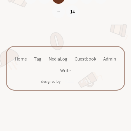
···
14
Home
Tag
MediaLog
Guestbook
Admin
Write
designed by
어포스트
관리자