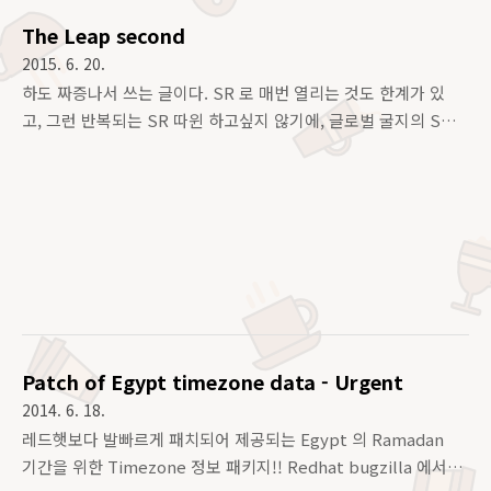
Allocation 되는지를 말이다. 일단, 커널에서 메모리 맵 ( ..
The Leap second
2015. 6. 20.
하도 짜증나서 쓰는 글이다. SR 로 매번 열리는 것도 한계가 있
고, 그런 반복되는 SR 따윈 하고싶지 않기에, 글로벌 굴지의 S
모그룹사에서 무한대로 쓰잘대기없이 파고드는 질문만 하는거 답
변하기도 귀찮아서 글을 작성.. 뭐 있든지 없든지 모르겠지만 일
단 검색해도 잘 모르겠으니까 다들 물어보는거 아닐까? Leap
second ( 윤초 ) 라는 것은 일단 모든 시계는 사실상 아주 정확하
게 기록되지 않는 다는 것을 기본 전제로, 원자시계와 현실시계
가 1초이상 차이가 나게 될 경우, 그 1초를 더하거나 빼주어 보정
…
하는 것을 의미한다. 올해 즉 2015년 6월 30일 (우리나라는 7월 1
일) 에 발생하며, 양의 윤초다. 양의윤초는 뭥미? 에 대해서는 아
래 나온다. 윤초시의 시간보정은 양의 윤초(+), 음의 윤초..
Patch of Egypt timezone data - Urgent
2014. 6. 18.
레드햇보다 발빠르게 패치되어 제공되는 Egypt 의 Ramadan
기간을 위한 Timezone 정보 패키지!! Redhat bugzilla 에서