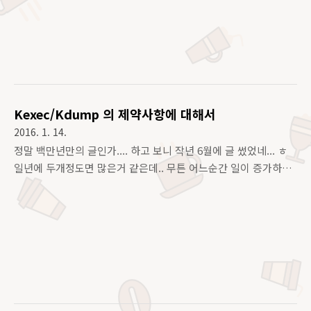
다. 사실 대처방안이라고 하기에도 그렇고, 단순한 Workaround
가 아닐지도 모르고어차피 패치된 버젼 나오면 그 패키지를 사용
하면 되지만, 언제 나올지 모를(금방 나올테지만) 패치, 그리고 리
부팅이 필요할 것으로 보이므로리부팅이 부담되는 사람을 위한
꼼수를 생각해 내었다. (원래 어제 하도 난리일때 기사도 제대로
안보고 있다가 오늘 퇴근하고 집에오면서 생각좀 해봄) 1.
NOTIFY_SOCKET 을 세팅하는 과정..
Kexec/Kdump 의 제약사항에 대해서
2016. 1. 14.
정말 백만년만의 글인가.... 하고 보니 작년 6월에 글 썼었네... ㅎ
일년에 두개정도면 많은거 같은데.. 무튼 어느순간 일이 증가하
고, 같이 일하는 사람들이 생겼다 없어졌다 다시 생기는 등 신경
써야 할 것들이 많았던 터라 영 공부를 할 수 없었는데, 최근 회
사 엔지니어들이 주고받는 메일링 리스트를 보고 다시 이쪽저쪽
들쑤시려고 하는 중... 메일링 리스트에 고객이 많은 메모리를 쓰
고 있고, 어떤 이슈가 생겨서, kdump 설정을 통해 덤프를 떠 분
석하려고 하는데 이게 자꾸 설정이 안된다는 것이다.. 답변으로
오는 것들은 대부분 이것저것 crashkernel 값을 조절해 보라 정
도... 그래서 살펴보았다 어떤 공식을 통해 해당 영역이