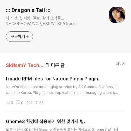
::: Dragon's Tail :::
나의 생각, 사랑, 열정, 삶의 조각들...
RHCE/RHCVA/VCP/VSP/VTSP/Oracle
구독하기
더보기
Skills/mY Technutz
의 다른 글
I made RPM files for Nateon Pidgin Plugin.
글 내용
NateOn is a instant messaging service by SK Communications, In
c.. In the Korea. Pidgin(Linux application) is a messaging client ba
sed on libpurple which is capable of connecting to multiple mess
0
0
2011. 7. 22.
aging services at once. Pidgin plugin for NateOn instant messagi
ng service is developed by Hansun Lee. This URL is his main pa
ge. (http://nateon.haz3.com/) But he didn't make RPM files. He onl
Gnome3 환경에 적응하기 위한 몇가지 팁.
y support to..
글 내용
오늘은 결국 KDE 에서 Gnome 과 친해져 보자는 마음으로 Gnome3 로 다시