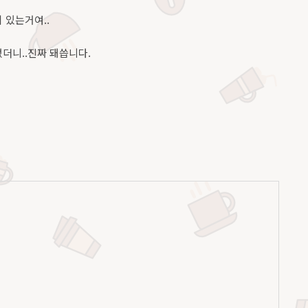
이 있는거여..
더니..진짜 돼씁니다.