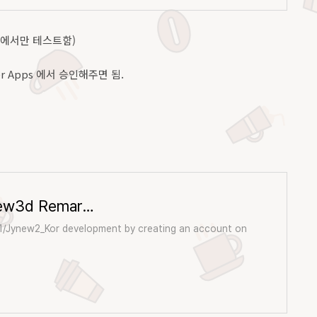
 폰에서만 테스트함)
per Apps 에서 승인해주면 됨.
GitHub - mirr81/Jynew2_Kor: Jynew3d Remarster by Korean
81/Jynew2_Kor development by creating an account on