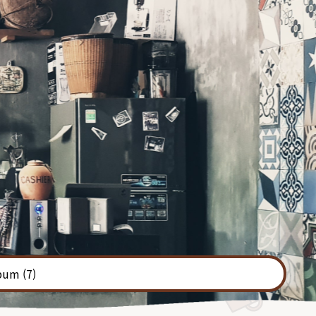
bum
(7)