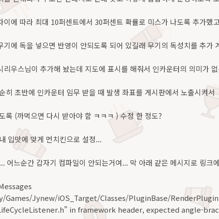
이에 따라 최대 10퍼센트에서 30퍼센트 확률로 미스가 나도록 추가했고.
기에 독을 넣으면 반영이 안되도록 되어 있길래 무기의 독성치를 추가 계
시리우스님이 추가해 놨는데 지도에 표시를 해줘서 인카운터의 의미가 없는
단순히 초반에 인카운터 임무 받을 때 발생 좌표를 게시판에서 노출시켜서
도록 (까먹으면 다시 받아야 함 ㅋㅋㅋ ) 수정 한 정도?
내 입맛에 맞게 먼치킨으로 설정...
.. 어느순간 갑자기 컴파일이 안되는거여... 막 아래 같은 메시지로 링크에 
Messages
y/Games/Jynew/iOS_Target/Classes/PluginBase/RenderPluginD
LifeCycleListener.h" in framework header, expected angle-bra