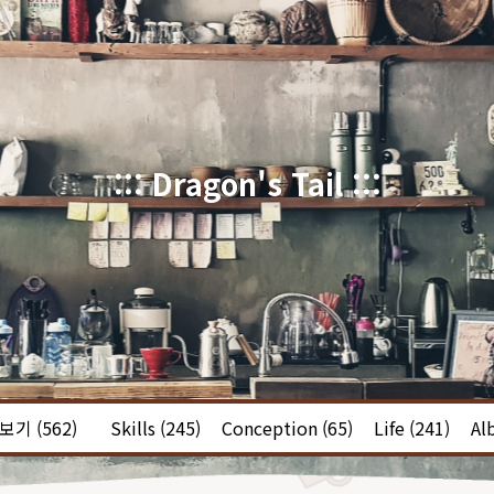
::: Dragon's Tail :::
체보기
(562)
Skills
(245)
Conception
(65)
Life
(241)
Al