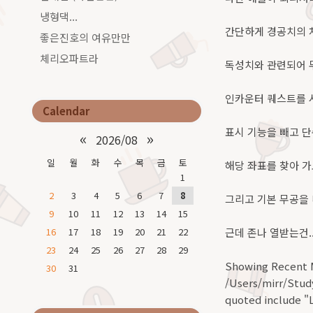
냉형댁...
간단하게 경공치의 차
좋은진호의 여유만만
체리오파트라
독성치와 관련되어 무
인카운터 퀘스트를 
Calendar
표시 기능을 빼고 
«
»
2026/08
일
월
화
수
목
금
토
해당 좌표를 찾아 가
1
2
3
4
5
6
7
8
그리고 기본 무공을 
9
10
11
12
13
14
15
16
17
18
19
20
21
22
근데 존나 열받는건..
23
24
25
26
27
28
29
Showing Recent 
30
31
/Users/mirr/Stud
quoted include "