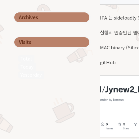
Archives
IPA 는 sidelo
실행시 인증안된 앱이라고
Visits
MAC binary (Silico
Total
gitHub
Today
Yesterday