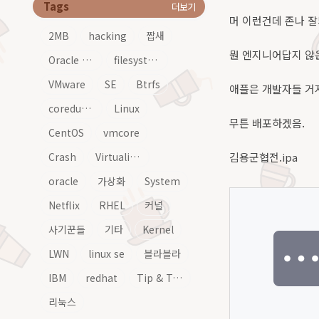
Tags
더보기
머 이런건데 존나 잘되
2MB
hacking
짭새
뭔 엔지니어답지 않은
Oracle Linux
filesystem
VMware
SE
Btrfs
애플은 개발자들 거
coredump
Linux
무튼 배포하겠음.
CentOS
vmcore
Crash
Virtualization
김용군협전.ipa
oracle
가상화
System
Netflix
RHEL
커널
사기꾼들
기타
Kernel
LWN
linux se
블라블라
IBM
redhat
Tip & Tech
리눅스