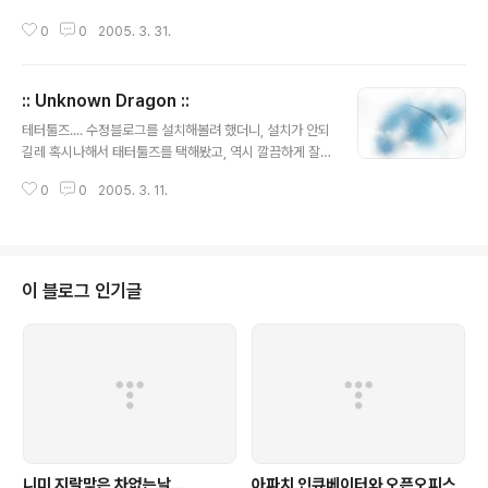
서 학생은..
그녀를 만나기 전은 항상 설렘, 기쁨과 함께 두려운마음도 든다.. 만나기 전 기다
0
0
2005. 3. 31.
림의 시간동안 내가 보일 모습과, 내가 할 행동들, 말들을 생각해보곤 하지만, 그
녀가 내 앞에 나타나면, 그녀가 아무리 무섭게 화내는 모습이여도, 힘없는 모습
이어도, 가슴이 아린만큼 웃음이 베어나와버린다.... 그녀는 나의 사랑....내 삶이
:: Unknown Dragon ::
어도 뭐라 못할, 소중한 존재이기 때문이다....나 자신보다도 더....
글 내용
테터툴즈.... 수정블로그를 설치해볼려 했더니, 설치가 안되
길레 혹시나해서 태터툴즈를 택해봤고, 역시 깔끔하게 잘
설치된다... 네이버블로그 컨버터또한 있고말이지... 이곳이
0
0
2005. 3. 11.
이제 나의 보금자리가 될려나... 여기저기 있을곳과 갈곳을
찾지못해 방황하던 나의 포근한 안식처가 되길 빌며.....
이 블로그 인기글
니미 지랄맞은 차없는날...
아파치 인큐베이터와 오픈오피스