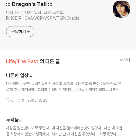
::: Dragon's Tail :::
나의 생각, 사랑, 열정, 삶의 조각들...
RHCE/RHCVA/VCP/VSP/VTSP/Oracle
구독하기
더보기
Life/The Past
의 다른 글
나른한 일상...
글 내용
나른하다 나른해.... 실험실에서 죽치고 오지도 않는 전화를 받아 다른곳으로 연
결해 주는 대기상태...그리고 인터넷 뒤적뒤적, 문서들 뒤적뒤적하다보니 머릿
속은 복잡해 질대로 복잡해 지기만 하며~ 어느 곳에선 프로젝트 좀 도와달라고
0
0
2005. 3. 25.
연락 부탁한다길레 대~~충 글좀 올려주고, 메일좀 보내놨더니만 전혀 연락이
없네.... 소일거리로 간단한 머드게임제작이나 해볼라고 세큐어쉘접속을 시도했
더니만 이건 또 포트방화벽 웁스.... 인터넷 뒤져보다보면 나오는 얘기들중 관심
두려움...
을 끄는것이라곤, 일진회, K-1....두가지만 생각나는군.... 일진회 그게 그렇게 문
글 내용
제인가...이미 다들 알고 있던거 아닌가... 어제 백분토론을 보면서 역시 방송용
사랑을 잃는것이 너무 두렵다.. 내 자신을 잃어버리는것도 싫었다.. 나는 내 자신
을 위한 쑈라는 생각이 들었다.. 세상에 학생들의 일을 얘기하는것이면서 어째
을 사랑하지 않는다 생각했다.. 하지만 난 내 자신을 무엇보다도 사랑했었다...