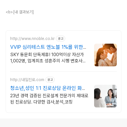
<b>[내 결과보기]
http://www.nnoble.co.kr
광고
VVIP 심리테스트 엔노블 1%를 위한
상류층 결정사
SKY 동문회 단독제휴! 100억이상 자산가
1,002명, 업계최초 성혼주의 시행 변호사검
증 회원수 공개, 전문직/엘리트/노블레스 전
문, 여성가족부장관대상 2회수상
http://내일진로.com
광고
청소년,성인 1:1 진로상담 온라인 화상
진로/고민상담
23년 경력 검증된 진로설계 전문가의 제대로
된 진로상담. 다양한 검사,분석,코칭
로그 정보