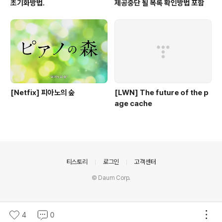
초기화방법.
제공중단 될 목록 확인방법 포함
[Netfix] 피아노의 숲
[LWN] The future of the p
age cache
의안내
티스토리
로그인
고객센터
© Daum Corp.
4
0