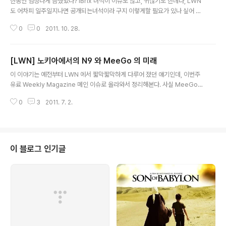
한동안 엄청나게 뜸했었나? IBrix 녀석이 이슈도 많고, 귀찮기도 한데다, LWN
도 어차피 일주일지나면 공개되는녀석이라 구지 이렇게할 필요가 있나 싶어 패
스하고 있었는데, 아무래도 나태해지는것 같아서, 다시 시작해 보려고 한다. 일
0
0
2011. 10. 28.
단 2011년 RT Minisummit 이 10월 22일 프라하 ( Prague 라는데 영어식
이래 ) 에서 열렸다고 한다. - 3일간 개최하며 13번째나 된다고 하네... ( 기사 본
문 : http://lwn.net/Articles/464180/ 일주일 후 열람 가능 ) 일종의 Realti
[LWN] 노키아에서의 N9 와 MeeGo 의 미래
me (이하 RT) 개발자들 관련하여 워크샵처럼 소규모로 모여 회의하는건가본
글 내용
데, 회의 내용은 다음과 같다. 1. Per-CPU data 2. Software interrupts 3.
이 이야기는 예전부터 LWN 에서 짧막짧막하게 다루어 졌던 얘기인데, 이번주
Ups..
유료 Weekly Magazine 메인 이슈로 올라와서 정리해본다. 사실 MeeGo
는 유럽등 외국에서 엄청난 관심 속에서 안정적인 포인트에 도달했었는데, 노키
0
3
2011. 7. 2.
아가 MS 와의 긴밀한 사업적 관계를 꾀하려 운영방식에 변화를 일으킨 덕분에,
몰락하게 되었다는것.. (트위터에서 만난 '사과전쟁' 이라는 필명의 국가기술정
책위원회 고문도 하시는것처럼 보이는 기술인의 컬럼도 있었고 해서 MeeGo
와 노키아의 그런 상황에대해 안타까움이 개인적으로 자리잡고 있었다.) 하지
만, 기사에 따르면 MeeGo (이하 한글로 '미고' 라고 하겠음) 는 초기 핸드셋 업
이 블로그 인기글
체가 없었던 탓에 다른 모바일OS 들에 비해 부드러운 분위기로 작업이 이루어
졌었으며,..