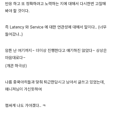
반응 하고 또 정확하려고 노력하는 지에 대해서 다시한번 고찰해
봐야 할 것이다.
즉 Latency 와 Service 에 대한 연관성에 대해서 말이다.. (너무
들어갔나..)
암튼 난 여기까지~ 더이상 진행한다고 얘기하진 않았다~ 상상은
마음대로다~
(개콘 하극상)
나름 중쿡아히들과 맞춰 퇴근한답시고 남아서 글쓰고 있었는데,
매니져님이 가신듯하여
잽싸게 나도 가야겠다.. ㅋ