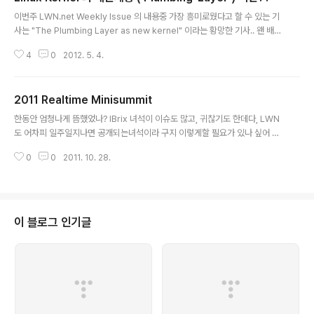
글 내용
이번주 LWN.net Weekly Issue 의 내용중 가장 흥미로웠다고 할 수 있는 기
사는 "The Plumbing Layer as new kernel" 이라는 황망한 기사.. 왠 배관
계층??? 이라는 생각이 드는게 먼저인데, 일단 이걸 얘기하려면 Plumbing La
4
0
2012. 5. 4.
yer 가 무엇인지에 대해서 설명을 해줘야할거같다. ( 좀 알아서들 찾아보라고!!
나도 꼬부랑글씨라 잘 모른다고!! ㅠㅠ ) 사실 커널이라는 녀석은 Core Librar
y 와 Sub systems, Window system 등 여러가지의 하드웨어를 다루기 위
2011 Realtime Minisummit
한 Driver 및 그것들간의 문맥전달 등을 위한 마치 "배관" 과도 같은 구조로 이
글 내용
루어져 있다. Arichitect 의 관점에서 보여지는게 많아 좀 그렇겠지만, 건축으
한동안 엄청나게 뜸했었나? IBrix 녀석이 이슈도 많고, 귀찮기도 한데다, LWN
로 따진다면, 모..
도 어차피 일주일지나면 공개되는녀석이라 구지 이렇게할 필요가 있나 싶어 패
스하고 있었는데, 아무래도 나태해지는것 같아서, 다시 시작해 보려고 한다. 일
0
0
2011. 10. 28.
단 2011년 RT Minisummit 이 10월 22일 프라하 ( Prague 라는데 영어식
이래 ) 에서 열렸다고 한다. - 3일간 개최하며 13번째나 된다고 하네... ( 기사 본
문 : http://lwn.net/Articles/464180/ 일주일 후 열람 가능 ) 일종의 Realti
me (이하 RT) 개발자들 관련하여 워크샵처럼 소규모로 모여 회의하는건가본
데, 회의 내용은 다음과 같다. 1. Per-CPU data 2. Software interrupts 3.
이 블로그 인기글
Ups..