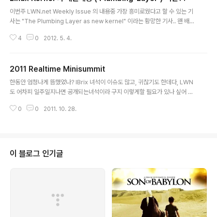
글 내용
이번주 LWN.net Weekly Issue 의 내용중 가장 흥미로웠다고 할 수 있는 기
사는 "The Plumbing Layer as new kernel" 이라는 황망한 기사.. 왠 배관
계층??? 이라는 생각이 드는게 먼저인데, 일단 이걸 얘기하려면 Plumbing La
4
0
2012. 5. 4.
yer 가 무엇인지에 대해서 설명을 해줘야할거같다. ( 좀 알아서들 찾아보라고!!
나도 꼬부랑글씨라 잘 모른다고!! ㅠㅠ ) 사실 커널이라는 녀석은 Core Librar
y 와 Sub systems, Window system 등 여러가지의 하드웨어를 다루기 위
2011 Realtime Minisummit
한 Driver 및 그것들간의 문맥전달 등을 위한 마치 "배관" 과도 같은 구조로 이
글 내용
루어져 있다. Arichitect 의 관점에서 보여지는게 많아 좀 그렇겠지만, 건축으
한동안 엄청나게 뜸했었나? IBrix 녀석이 이슈도 많고, 귀찮기도 한데다, LWN
로 따진다면, 모..
도 어차피 일주일지나면 공개되는녀석이라 구지 이렇게할 필요가 있나 싶어 패
스하고 있었는데, 아무래도 나태해지는것 같아서, 다시 시작해 보려고 한다. 일
0
0
2011. 10. 28.
단 2011년 RT Minisummit 이 10월 22일 프라하 ( Prague 라는데 영어식
이래 ) 에서 열렸다고 한다. - 3일간 개최하며 13번째나 된다고 하네... ( 기사 본
문 : http://lwn.net/Articles/464180/ 일주일 후 열람 가능 ) 일종의 Realti
me (이하 RT) 개발자들 관련하여 워크샵처럼 소규모로 모여 회의하는건가본
데, 회의 내용은 다음과 같다. 1. Per-CPU data 2. Software interrupts 3.
이 블로그 인기글
Ups..