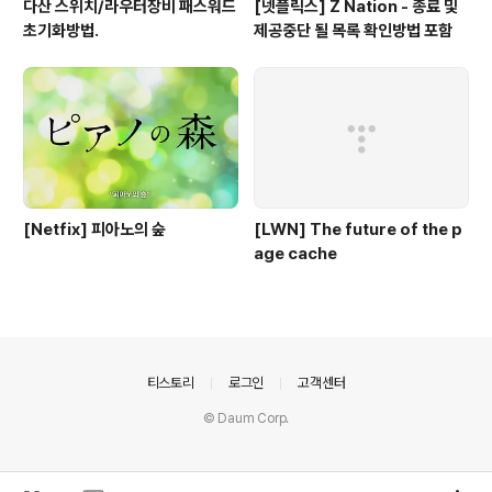
다산 스위치/라우터장비 패스워드
[넷플릭스] Z Nation - 종료 및
초기화방법.
제공중단 될 목록 확인방법 포함
[Netfix] 피아노의 숲
[LWN] The future of the p
age cache
의안내
티스토리
로그인
고객센터
© Daum Corp.