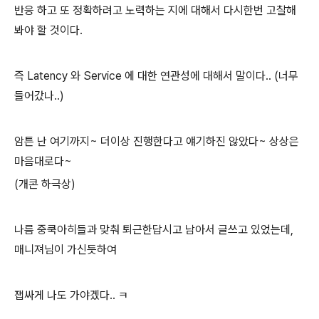
반응 하고 또 정확하려고 노력하는 지에 대해서 다시한번 고찰해
봐야 할 것이다.
즉 Latency 와 Service 에 대한 연관성에 대해서 말이다.. (너무
들어갔나..)
암튼 난 여기까지~ 더이상 진행한다고 얘기하진 않았다~ 상상은
마음대로다~
(개콘 하극상)
나름 중쿡아히들과 맞춰 퇴근한답시고 남아서 글쓰고 있었는데,
매니져님이 가신듯하여
잽싸게 나도 가야겠다.. ㅋ