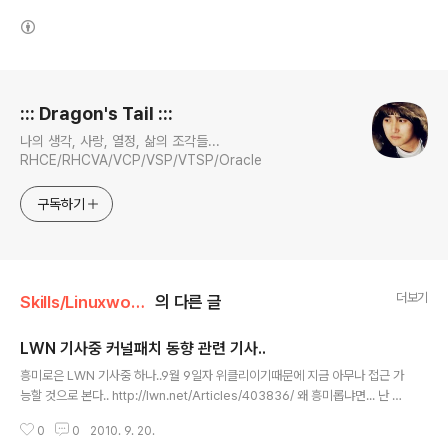
(새창열림)
로그 정보
::: Dragon's Tail :::
나의 생각, 사랑, 열정, 삶의 조각들...
RHCE/RHCVA/VCP/VSP/VTSP/Oracle
구독하기
더보기
Skills/Linuxworld
의 다른 글
LWN 기사중 커널패치 동향 관련 기사..
글 내용
흥미로은 LWN 기사중 하나..9월 9일자 위클리이기때문에 지금 아무나 접근 가
능할 것으로 본다.. http://lwn.net/Articles/403836/ 왜 흥미롭냐면... 난 사
실 btrfs 에 관심이 많은 편인데, 외국에서도 아직까진 별로 관심도가 낮나보
0
0
2010. 9. 20.
다.. 아니면 뭐...완벽한 셈이거나 ( 하지만 완벽한것 없다라는 주의이므로, 관심