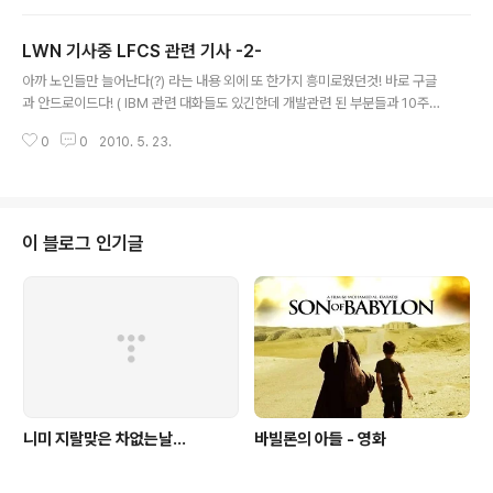
도가 낮다고 보는입장.. 쿨럭 ) ext4 의 경우 역시 레드햇 대세이기때문에..게다
가 오랫동안 사랑받던 ext3 파일시스템의 후계이기때문에, 더욱 관심 받는
LWN 기사중 LFCS 관련 기사 -2-
듯.... ㅎㅎㅎ Subsystem Patches Pct (mainline)(stable) fs/ext4 216
글 내용
90 42% fs/btrfs 155 42 27% drivers/usb 1003 112 11% arc..
아까 노인들만 늘어난다(?) 라는 내용 외에 또 한가지 흥미로웠던것! 바로 구글
과 안드로이드다! ( IBM 관련 대화들도 있긴한데 개발관련 된 부분들과 10주년
키노트 관련부분이라 그냥 패스한다.. ) Chris DiBona ( Google's Open S
0
0
2010. 5. 23.
ource Program Manager ) 의 대화가 있는데, 한동안 구글은 오픈소스 개
발자들의 블랙홀이라는 비난을 받을 만큼 오픈소스 개발자들을 자꾸 대리고가
서는 감옥에 가둬놓고 다른일은 전혀 못하게 착취를 시키곤 했는데(응~?) 크리
스는(크리스맞나?) 구글이 오픈소스에 기여하는 점이 얼마나 많은지 설명하며
비난아닌, 상을 받아야 한다고 주장했었다고 한다. (뭐 code.google 에 있는
이 블로그 인기글
3만개 이상의 코드들이라든가, 지들이 내는 패치 뭐 기타 등..
니미 지랄맞은 차없는날...
바빌론의 아들 - 영화