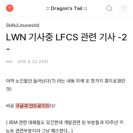
검색하기
::: Dragon's Tail :::
티스토리
Skills/Linuxworld
LWN 기사중 LFCS 관련 기사 -2
-
mirr
2010. 5. 23. 23:51
아까 노인들만 늘어난다(?) 라는 내용 외에 또 한가지 흥미로웠던
것!
바로
구글과 안드로이드
다!
( IBM 관련 대화들도 있긴한데 개발관련 된 부분들과 10주년 키
노트 관련부분이라 그냥 패스한다.. )