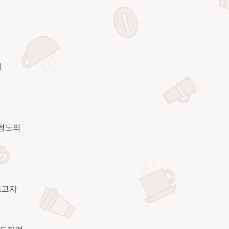
의
 정도의
르고자