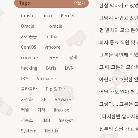
Tags
더보기
한참 막나가고 있었을
Crash
Linux
Kernel
그당시 사귀고 있던
Oracle Linux
oracle
먼 발치의 모습 뿐
사기꾼들
redhat
회사 동료 직원 및
CentOS
vmcore
그분을 네번째 뵈었다..
coredump
RHEL
짭새
그 때 그분의 모습은
hacking
Btrfs
LWN
IBM
Virtualization
아련하고 흐릿한 안
블라블라
Tip & Tech
어딜 가도 알아 뵐 만
가상화
SE
VMware
그렇다.... 그분은 그
커널
기타
linux se
( 다시한번 말하지
리눅스
2MB
filesystem
신부의 길을 가고 싶
System
Netflix