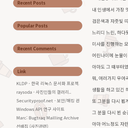
Recent Posts
내 인생에서 가장 멋
검은색과 자줏빛 띠
Popular Posts
느리디 느린, 하다
미사를 진행하는 모
Recent Comments
어린나이에 눈물이라는
아마도 그 때부터였을
Link
뭐, 여러가지 우여
KLDP - 한국 리눅스 문서화 프로젝트그룹
생활을 하고 있긴 하
raysoda - 사진인들의 갤러리..
Securityproof.net - 보안/해킹 관련 커…
또 그분을 다시 뵙게
Windows API 연구 사이트
그 분을 다시 뵌 순
Marc: Bugtraq Mailling Archive…
아마 어느정도 자란 
선배집 (사진관련)