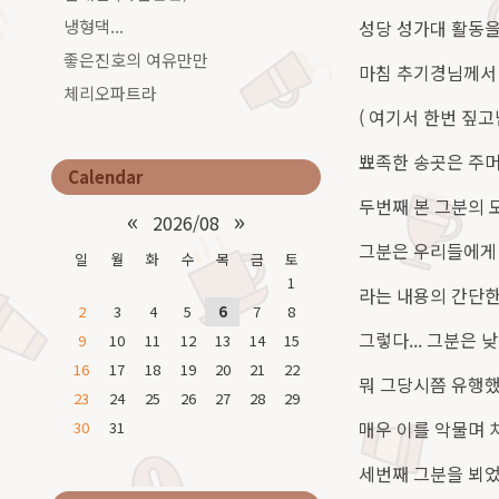
냉형댁...
성당 성가대 활동
좋은진호의 여유만만
마침 추기경님께서 오
체리오파트라
( 여기서 한번 짚
뾰족한 송곳은 주머니
Calendar
두번째 본 그분의 모
«
»
2026/08
그분은 우리들에게 
일
월
화
수
목
금
토
1
라는 내용의 간단한
2
3
4
5
6
7
8
그렇다... 그분은
9
10
11
12
13
14
15
16
17
18
19
20
21
22
뭐 그당시쯤 유행했
23
24
25
26
27
28
29
매우 이를 악물며 치
30
31
세번째 그분을 뵈었