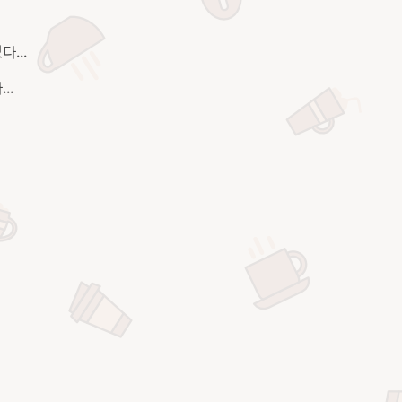
...
..