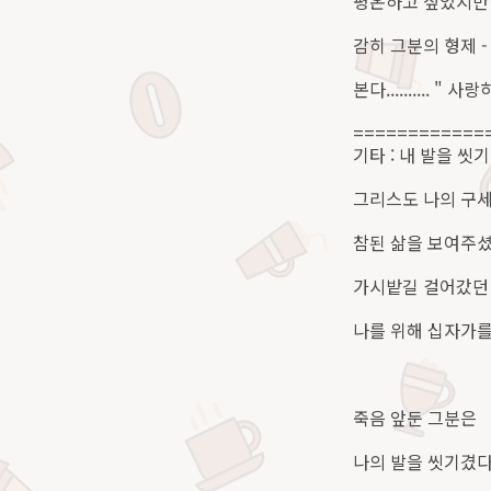
평온하고 싶었지만 
감히 그분의 형제 -
본다.......... "
============
기타 : 내 발을 씻
그리스도 나의 구
참된 삶을 보여주
가시밭길 걸어갔던 생애
나를 위해 십자가
죽음 앞둔 그분은
나의 발을 씻기겼