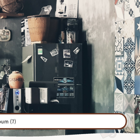
bum
(7)