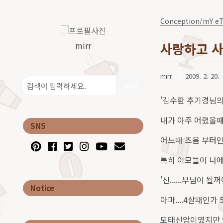
Conception/mY e
mirr
사랑하고 사
mirr
2009. 2. 20.
검색
'김수환 추기경님의 선
내가 아주 어렸을때.
SNS
어느때 즈음 부터인가
특히 이모들이 나에게
'신......부님이 될꺼
Notice
아마....4살때인가
모태신앙이였지만 