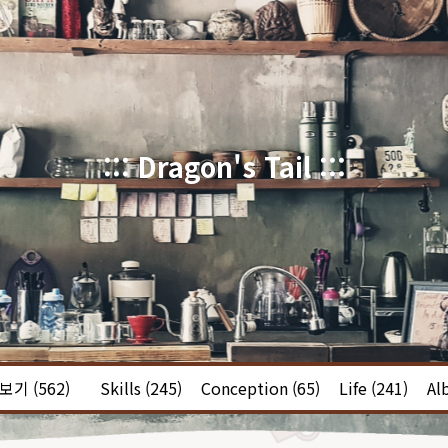
::: Dragon's Tail :::
체보기
(562)
Skills
(245)
Conception
(65)
Life
(241)
Al