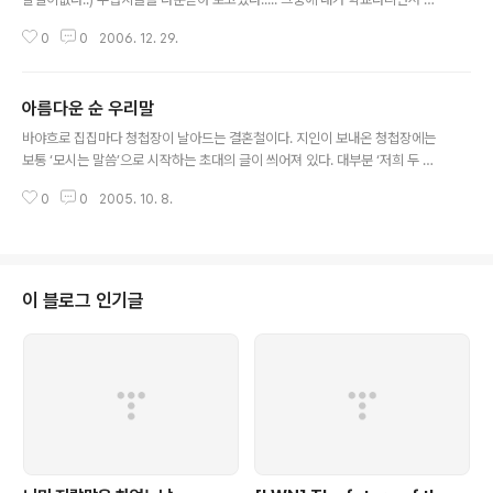
말 좋아했던 무협작가중 한명인 용대운 옹의 무협지들을 하나하나 기억을 되살
0
0
2006. 12. 29.
리며 읽어보고 있는데, 역시 잘쓴다..... 그중에서 제일 감명깊게 읽었던 "독보건
곤"... 한낱 칼부림, 성적 묘사가 난무할거라고 생각할 수 있던 무협지의 통념을
깨버리는, 이 책은, 인생, 회한, 고독, 사랑을 담고있다..(오반가? ㅎㅎ) 피맺힌 가
아름다운 순 우리말
문의 원한을 갚기위한 고독한 행보를 걷고있는 주인공이라는 뻔한 내용들을, 그
글 내용
만의 필체와, 절제된 문장들로 아련하게 묘사해 나가고 있었다.......... 특히 주인
바야흐로 집집마다 청첩장이 날아드는 결혼철이다. 지인이 보내온 청첩장에는
공과 그가 일생동안 단 한번 사랑을 하게 된 여인과의 애틋한 상..
보통 ‘모시는 말씀’으로 시작하는 초대의 글이 씌어져 있다. 대부분 ‘저희 두 사
람’으로 시작해 ‘사랑과 믿음으로’로 이어지고 ‘축복해 주시기 바랍니다’로 끝나
0
0
2005. 10. 8.
기 일쑤다. 이렇게 흔하고 평범한 청첩장 문구 대신 토박이말이나 옛말로 특색
있는 인사말을 써보면 어떨까. 최근에 나온 우리말에 관한 책에서 결혼과 사랑
에 관한 토박이말을 찾아보았다. 참고한 책은 ‘어휘력을 쑥쑥 키우는 살려 쓸 만
한 토박이말 5000’(최기호 지음, 한국문화사), ‘좋은 문장을 쓰기 위한 우리말
풀이사전’(박남일 지음, 서해문집), ‘한국어 어원사전’(조영언 지음, 다솜출판사)
이 블로그 인기글
등이다. 다음은 청첩장 전문 쇼핑몰인 바른손카드의 인기 인사말 중 하나이다.
“두..