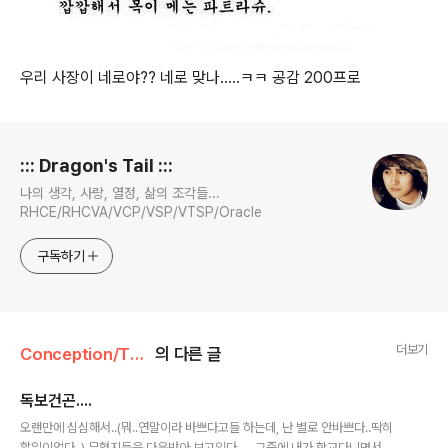
우리 사장이 네로야?? 네로 맞나.....ㅋㅋ 공감 200프로
로그 정보
::: Dragon's Tail :::
나의 생각, 사랑, 열정, 삶의 조각들...
RHCE/RHCVA/VCP/VSP/VTSP/Oracle
구독하기
더보기
Conception/Things
의 다른 글
독보건곤....
글 내용
오랜만에 심심해서..(뭐..연말이라 바쁘다고들 하는데, 난 별로 안바쁘다..딱히
할일이없다..) 무협지들을 다운받아 보고있다..... 그중에 내가 학교다니면서 정