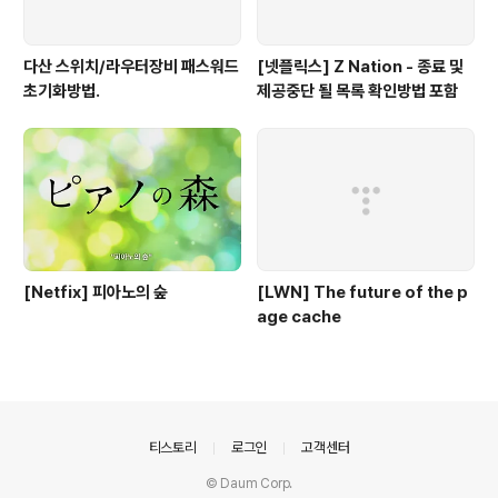
다산 스위치/라우터장비 패스워드
[넷플릭스] Z Nation - 종료 및
초기화방법.
제공중단 될 목록 확인방법 포함
[Netfix] 피아노의 숲
[LWN] The future of the p
age cache
의안내
티스토리
로그인
고객센터
© Daum Corp.