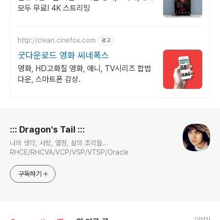
모두 무료! 4K 스트리밍
http://clean.cinefox.com
광고
굿다운로드 영화 씨네폭스
영화, HD고화질 영화, 애니, TV시리즈 합법
다운, 스마트폰 감상.
로그 정보
::: Dragon's Tail :::
나의 생각, 사랑, 열정, 삶의 조각들...
RHCE/RHCVA/VCP/VSP/VTSP/Oracle
구독하기
더보기