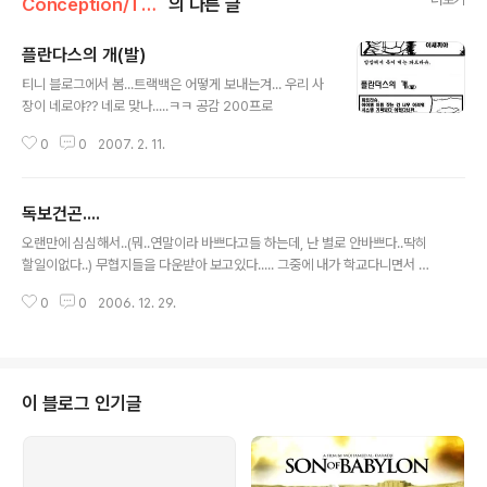
Conception/Things
의 다른 글
플란다스의 개(발)
글 내용
티니 블로그에서 봄...트랙백은 어떻게 보내는겨... 우리 사
장이 네로야?? 네로 맞나.....ㅋㅋ 공감 200프로
0
0
2007. 2. 11.
독보건곤....
글 내용
오랜만에 심심해서..(뭐..연말이라 바쁘다고들 하는데, 난 별로 안바쁘다..딱히
할일이없다..) 무협지들을 다운받아 보고있다..... 그중에 내가 학교다니면서 정
말 좋아했던 무협작가중 한명인 용대운 옹의 무협지들을 하나하나 기억을 되살
0
0
2006. 12. 29.
리며 읽어보고 있는데, 역시 잘쓴다..... 그중에서 제일 감명깊게 읽었던 "독보건
곤"... 한낱 칼부림, 성적 묘사가 난무할거라고 생각할 수 있던 무협지의 통념을
깨버리는, 이 책은, 인생, 회한, 고독, 사랑을 담고있다..(오반가? ㅎㅎ) 피맺힌 가
문의 원한을 갚기위한 고독한 행보를 걷고있는 주인공이라는 뻔한 내용들을, 그
만의 필체와, 절제된 문장들로 아련하게 묘사해 나가고 있었다.......... 특히 주인
이 블로그 인기글
공과 그가 일생동안 단 한번 사랑을 하게 된 여인과의 애틋한 상..