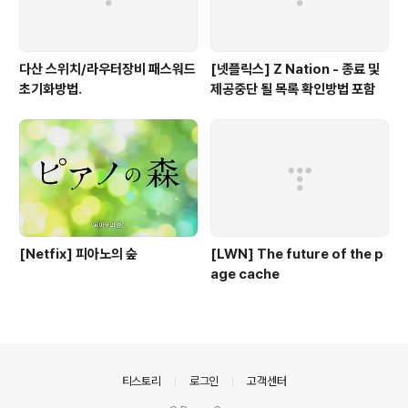
다산 스위치/라우터장비 패스워드
[넷플릭스] Z Nation - 종료 및
초기화방법.
제공중단 될 목록 확인방법 포함
[Netfix] 피아노의 숲
[LWN] The future of the p
age cache
의안내
티스토리
로그인
고객센터