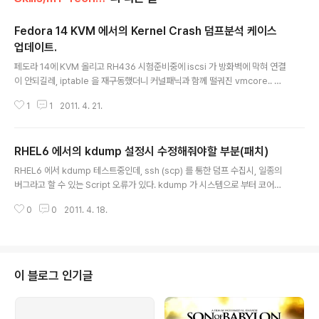
Fedora 14 KVM 에서의 Kernel Crash 덤프분석 케이스
업데이트.
글 내용
페도라 14에 KVM 올리고 RH436 시험준비중에 iscsi 가 방화벽에 막혀 연결
이 안되길레, iptable 을 재구동했더니 커널패닉과 함께 떨궈진 vmcore.. 아
싸 이게 왠 떡이냐....낼름 분석하자 하며 분석들어갔는데, 매우 흥미있다.. 상세
1
1
2011. 4. 21.
한 내용은 스프링노트 기존 커널분석부분에 덧붙혔다. 이로써 케이스는 9개..몇
개안되는 케이스지만 그 끝은 창대하기위하여 :) 보러가기 그러나 시간은 엄청
나게흘렀다 쿨럭....
RHEL6 에서의 kdump 설정시 수정해줘야할 부분(패치)
글 내용
RHEL6 에서 kdump 테스트중인데, ssh (scp) 를 통한 덤프 수집시, 일종의
버그라고 할 수 있는 Script 오류가 있다. kdump 가 시스템으로 부터 코어를
받는 과정에서 busybox 형식의 쉘 환경이 이용되는데, 이때 /sbin/mkdump
0
0
2011. 4. 18.
rd 라는 스크립트를 이용하여 각 디바이스를 찾고, 설정해 주게 된다. 그런데 이
녀석이 약간 논리적 오류가 있는지, 기존의 서버 설정을 가져오도록 해야하는데
정상적으로 못가져온다. 특히 얘기하고자하는 net 설정에서 ifcfg 를 불러올때,
GATEWAY 나 SUBNET 등에 대한 예외처리가 일부 빠져있다. vi /sbin/mk
dumprd 를 열고 BASE_IFC 를 찾으면 일반적 네트워크 디바이스를 찾아 설
이 블로그 인기글
정하는 부분이 있는데. 재밌는게 . /e..