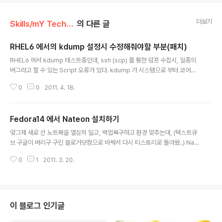
더보기
Skills/mY Technutz
의 다른 글
RHEL6 에서의 kdump 설정시 수정해줘야할 부분(패치)
글 내용
RHEL6 에서 kdump 테스트중인데, ssh (scp) 를 통한 덤프 수집시, 일종의
버그라고 할 수 있는 Script 오류가 있다. kdump 가 시스템으로 부터 코어를
받는 과정에서 busybox 형식의 쉘 환경이 이용되는데, 이때 /sbin/mkdump
0
0
2011. 4. 18.
rd 라는 스크립트를 이용하여 각 디바이스를 찾고, 설정해 주게 된다. 그런데 이
녀석이 약간 논리적 오류가 있는지, 기존의 서버 설정을 가져오도록 해야하는데
정상적으로 못가져온다. 특히 얘기하고자하는 net 설정에서 ifcfg 를 불러올때,
Fedora14 에서 Nateon 설치하기
GATEWAY 나 SUBNET 등에 대한 예외처리가 일부 빠져있다. vi /sbin/mk
글 내용
dumprd 를 열고 BASE_IFC 를 찾으면 일반적 네트워크 디바이스를 찾아 설
엊그제 새로 산 노트북을 열심히 밀고, 백업복구하고 환경 맞추는데, (텍스트큐
정하는 부분이 있는데. 재밌는게 . /e..
브 구글이 버리구 구린 블로거닷컴으로 바꿔서 다시 티스토리로 돌아왔..) Nate
on 이 페도라 14 맞춤 버젼이 없네.... CentOS5.5 RPM 은 있어서 설치하려
0
1
2011. 3. 20.
했으나 libao 2 버젼을 요구한다.... (참고로 Fedora14는 libao 4 ....) 결국 Fe
dora12 혹은 CentOS 5.5 의 libao 패키지를 가져와 rpm -Uvh --force li
bao-0.8.8-7.fc12.x86_64.rpm 로 해결.... 리빌드해서 RPM 을 만들어 봤
는데 이거 표준 C++ QTString 사용법대로 안한것같다. 빌드시 에러가 무쟈
게 떨어지니까말이다... 다음과 같은 패치를 적용하면 RPM 제작이 가능하다. ..
이 블로그 인기글