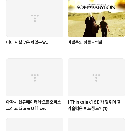
니미 지랄맞은 차없는날...
바빌론의 아들 - 영화
아파치 인큐베이터와 오픈오피스
[Thinksink] SE 가 갖춰야 할
그리고 Libre Office.
기술력은 어느정도? (1)