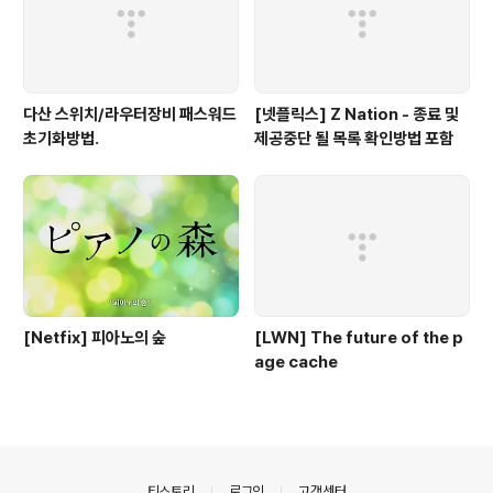
다산 스위치/라우터장비 패스워드
[넷플릭스] Z Nation - 종료 및
초기화방법.
제공중단 될 목록 확인방법 포함
[Netfix] 피아노의 숲
[LWN] The future of the p
age cache
의안내
티스토리
로그인
고객센터