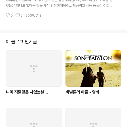
있었을가??? 결국엔 좆도 아닌 것들은 좆도 아..
것들은 하나도 없다는 것을 새삼 인정하게됐어... 세금먹고 사는 놈들이 어쩌구
했던건 취소하고 사과할께~ 미안~ 그러나!!! 세금을 가지고 운용하는 것은 사실
0
0
2009. 7. 3.
이며, 그 세금을 허투로 하지 않도록 내부적으로 냉정하고 올바르게 운용하고,
그 것에 어긋날 시엔 상사든 보스든 찔러대야 하는게 맞는건데, 그렇지 않고 일
반 기업체처럼 몸사리고 쳐박히며 살살 눈치보니까 욕을 먹었던 거라고!!!! 도둑
놈들 라인을 타기 위해 공무원이 된거라면 당연히 도둑놈인거고, 설사그런생각
없이 발을 들이댔더라도, 들이댄 뒤 알게된 모든것들에 대해 매너리즘식으로 먼
이 블로그 인기글
산바라보기를 한다면, 똑같은 것들 아니냐고 볼 수 있는거 아니냐? 똥은 똥끼리
뭉치고, 흙은 ..
니미 지랄맞은 차없는날...
바빌론의 아들 - 영화