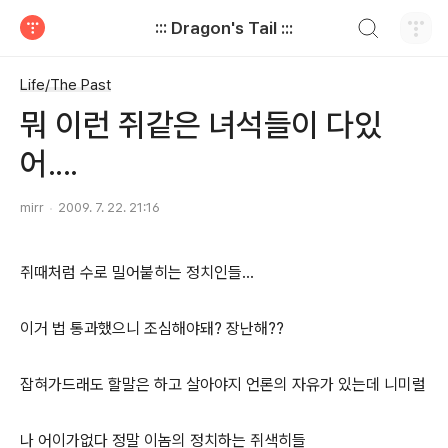
검색하기
::: Dragon's Tail :::
티스토리
Life/The Past
뭐 이런 쥐같은 녀석들이 다있
어....
mirr
2009. 7. 22. 21:16
쥐때처럼 수로 밀어붙히는 정치인들...
이거 법 통과했으니 조심해야돼? 장난해??
잡혀가드래도 할말은 하고 살아야지 언론의 자유가 있는데 니미럴
나 어이가없다 정말 이놈의 정치하는 쥐색히들