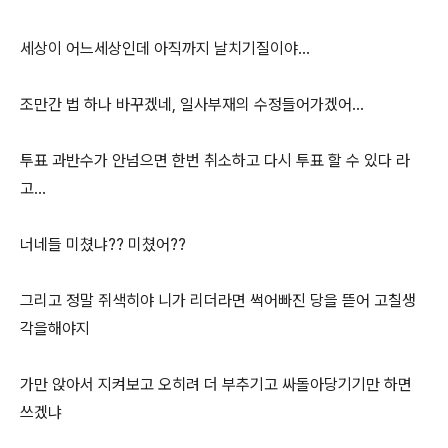
세상이 어느세상인데 아직까지 날치기질이야...
조만간 법 하나 바꾸겠네, 일사부재의 수정들어가겠어...
투표 과반수가 안넘으면 한번 취소하고 다시 투표 할 수 있다 라
고...
너네들 미쳤냐?? 미쳤어??
그리고 정말 쥐색히야 니가 리더라면 썩어빠진 당을 뜯어 고칠생
각을해야지
가만 앉아서 지켜보고 오히려 더 부추기고 싸돌아당기기만 하면
쓰겠냐