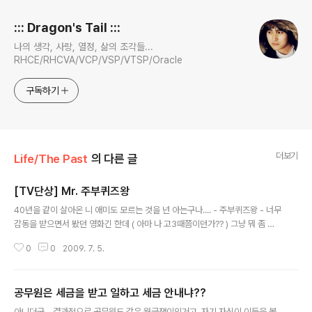
::: Dragon's Tail :::
나의 생각, 사랑, 열정, 삶의 조각들...
RHCE/RHCVA/VCP/VSP/VTSP/Oracle
구독하기
더보기
Life/The Past
의 다른 글
[TV단상] Mr. 주부퀴즈왕
글 내용
40년을 같이 살아온 니 애미도 모르는 것을 넌 아는구나.... - 주부퀴즈왕 - 너무
감동을 받으면서 봤던 영화긴 한데 ( 아마 나 고3때쯤이던가?? ) 그냥 뭐 좀 히
트친거다 하면 그냥 마냥 고딩때 영화라 보고싶더란다 ㅡ,.ㅡ:: 어쨋든, 너무나도
0
0
2009. 7. 5.
웃긴 영화야.... 할거면 제대로 해라! 라는 한마디와, 자신이 하고 있는 일에 대해
부끄러울 것이 없으면, 당당히 내새우라는 것들... 그게 가장 맘에 들던 내용이였
는데..... 자....그냥 대기업 조낸 다니다 짤린 놈이랑, 좆도 대기업의 대짜도 못다
공무원은 세금을 받고 일하고 세금 안내냐??
녀보면서 그냥 저냥 회사 당기는 놈이랑 있어... 누가 우월해??? 결국엔 웃는자
글 내용
가 웃는거라고?? 만약 조진만위가 대기업 출신정도 아니면 티비 주부왕 먹을 수
아니더군... 결과적으로 공무원도 같은 월급쟁이인거고, 자기 자신이 이득을 볼