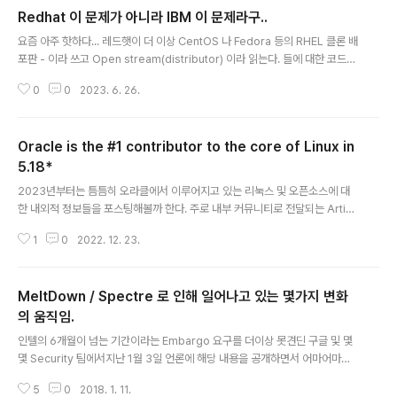
Redhat 이 문제가 아니라 IBM 이 문제라구..
글 내용
요즘 아주 핫하다... 레드햇이 더 이상 CentOS 나 Fedora 등의 RHEL 클론 배
포판 - 이라 쓰고 Open stream(distributor) 이라 읽는다. 들에 대한 코드
열람을 막았기 때문인데... 사실상 코드를 비공개 하겠다고 선언한 셈이기에 난
0
0
2023. 6. 26.
리도 난리도 이만저만이 아닌듯 하다. 이에 따라 Jeff Geerling 이라는 Ansib
le 에 유력한 코드 contributor 가 레드햇을 까더니 Dear Red Hat: Are yo
u dumb? | Jeff Geerling Dear Red Hat: Are you dumb? www.jeffg
Oracle is the #1 contributor to the core of Linux in
eerling.com 곧바로 자신도 더이상 레드햇과 관련된 코드 기여를 중단하겠다
고 밝힌 것... 더보기 근데 아무리 읽어봐도 난 이해가 안가는게... ..
5.18*
글 내용
2023년부터는 틈틈히 오라클에서 이루어지고 있는 리눅스 및 오픈소스에 대
한 내외적 정보들을 포스팅해볼까 한다. 주로 내부 커뮤니티로 전달되는 Articl
e 들을 번역/발췌 해서 소개할까 한다. 대부분 오라클의 공식 리눅스 블로그에
1
0
2022. 12. 23.
서 가져올 예정이니, 공개여부는 크게 상관없는 것 같다. 우선 그 첫번째로 제목
부터 강렬한, "Oracle 은 리눅스 커널 5.18에서 최고의 코어 contributor 입
니다." 부터 시작한다. 더보기 수년쯤 전, 리눅스 4.20 커널이 릴리즈 되었을 때
MeltDown / Spectre 로 인해 일어나고 있는 몇가지 변화
LWN 의 기고작가 Jon corbet 은 LWN 에 커널 코드에 대한 기여도 순위를
공개한 적이 있고, "수많은 기업들이 모두가 자유롭게 사용할 수 있도록 공개된
의 움직임.
글 내용
리눅스 커널에 대한 지원에 관심을 보이고 있으며 그중 레드햇..
인텔의 6개월이 넘는 기간이라는 Embargo 요구를 더이상 못견딘 구글 및 몇
몇 Security 팀에서지난 1월 3일 언론에 해당 내용을 공개하면서 어마어마한
인텔의 치명적 하드웨어 결함이 전세계에 충격을 안겨줬었다.뭐 따지고보면 '밑
5
0
2018. 1. 11.
돌 빼서 윗돌 괴기' '용돈가불받기' 식의 추측을 통한 Command instruction