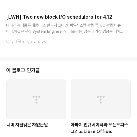
기능을 이용하여성능을 현저하게올렸던 '성능' 위주의 하드웨어 설계였기 때문
에,이로 인한 보안(안정성) 을 포기해야 할 수 밖에 없었던 양날의 칼과 같은 부
[LWN] Two new block I/O schedulers for 4.12
분이였으나,보안패치로 인해 성능이 최대 30퍼센트, 체감 50퍼센트 떨어지는
글 내용
현상은 고객들에게 이미 잘 따뜻하게 입고있는 외투를 졸지에 뺏긴듯 한 상대적
나에게 흥미로운 내용이 또 한가지 있다면, 파일시스템 관련 즉, I/O 관련 이슈
박탈감을 줄 수 밖에 없었다.이 문제는 앞으로 한번에 해결하기는 어려운 문제
이다.이것은 천상 System Engineer 인 나로써는, 성능에 가장 영향을 미치는
이..
부분중,튜닝이 가능한 부분을 살펴보게 되기 때문일 것이다.기사 본문(아직 유
2
0
2017. 4. 26.
료) : https://lwn.net/Articles/720675/일주일뒤 확인하면 무료일듯... 이번
에 4.12 커널 Mainline Window 가 나오면서, 고성능을 요구하는 하이퍼포먼
스 이슈로 인해, CFG 를 대체할 만한두개의 새로운 Block I/O Queueing Sc
heduler 가 포함되기로 했다고 한다.그 우선은 BFQ ( Budget Fair Queuei
ng ) scheduler 로의 회귀(?) 이다..Budget ... 보기만해도 왠지 부럽지만..
이 블로그 인기글
니미 지랄맞은 차없는날...
아파치 인큐베이터와 오픈오피스
그리고 Libre Office.