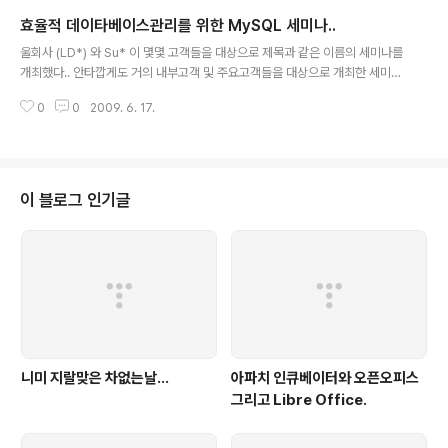
) 뭐 어쨋든 R 모사의 기술진들이 많이 오셔서 ( 최씨아저씨, 이씨아저씨, 허씨
효율적 데이타베이스관리를 위한 MySQL 세미나..
아저씨.. ) 작업했는데, 사전작업으로 먼저 들가서 Xen Host 서버 설치하고, W
글 내용
in VM 이랑 RHEL VM 올려놓는데, ( 시간 무쟈게 걸리므로... ) Xen Host 는
울회사 (LD*) 와 Su* 이 몇몇 고객들을 대상으로 제목과 같은 이름의 세미나를
완전 Base-x 랑 co..
개최했다.. 안타깝게도 거의 내부고객 및 주요고객들을 대상으로 개최한 세미나
인지라, 다른 분들에게 많이 알리지 못해서 죄송한 마음이 든다... 인터콘티넨탈
0
0
2009. 6. 17.
호텔에서 했는데, 오후 세시부터 시작하여 저녁까지 제공되었던 행사라능... 그
동안 Mysql 에 신경 안쓰고 지내왔는데, 어느덧 GA 가 5.4버젼까지 났다더라
능... 클러스터의 경우 7버젼까지 GA 가 나왔고, 성능 및 안정성에서 많은 노력
을 했고, 충분한 성과를 얻어낸 것 같다...뭐 그만큼 자신감 있어 보였다는 거지
ㅎㅎ 한동안 Sun 의 Mysql 인수와 Oracle 의 Sun 인수 로 인해 MySQL 의
이 블로그 인기글
행보를 좀 불안하게 여겨왔었던게 없잖아 있었는데, 이번 ..
니미 지랄맞은 차없는날...
아파치 인큐베이터와 오픈오피스
그리고 Libre Office.