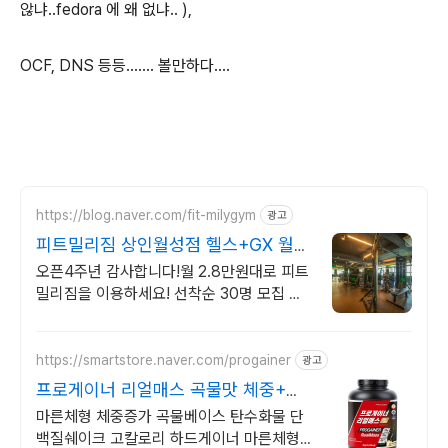
않냐..fedora 에 왜 없냐.. ),
OCF, DNS 등등....... 볼만하다....
https://blog.naver.com/fit-milygym
광고
피트밀리짐 상인월성점 헬스+GX 월
최대 2.8만
오픈4주년 감사합니다!월 2.8만원대로 피트
밀리짐을 이용하세요! 선착순 30명 모집 한
정 진행중!
https://smartstore.naver.com/progainer
광고
프로게이너 리얼매스 곡물맛 체중+근
육 벌크업 보충식품
마른체형 체중증가 곡물베이스 탄수화물 단
백질쉐이크 고칼로리 하드게이너 마른체형