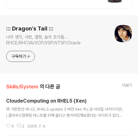
체중증가 곡물베이스 탄수화물 단백질쉐이
크 고칼로리 하드게이너
로그 정보
::: Dragon's Tail :::
나의 생각, 사랑, 열정, 삶의 조각들...
RHCE/RHCVA/VCP/VSP/VTSP/Oracle
구독하기
더보기
Skills/System
의 다른 글
CloudeComputing on RHEL5 (Xen)
글 내용
뭐 거창한건 아니고, RHEL5 update 3 버젼 Xen 에 ( 곧 사라질 녀석이지만..
) 클라우드컴퓨팅 테스트를 위해 올리고 벤치마킹해보겠다는 사이트가 있더라
고.. VMware 랑 Xen 끼리 테스트하다가 무언가 잘 안됐는지, Xen 과 Citrix
0
2
2009. 7. 4.
Xen 과의 경합이 붙는것 같았는데, 아무래도 부담이 좀 되는 부분이라 신경 많
이쓰이더군.. ( R 모사의 박모 이사님이 매우 신경쓰는 부분이라던... 부담백배...