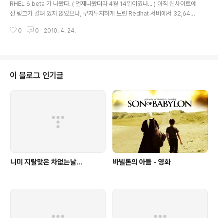
ng tool )라는 녀석이 포함되었는데, 자동으로 어플리케이션 및 커널에 대한
RHEL 6 beta 가 나왔다. ( 언제나왔더라 4월 14일이였나... ) 아직 웹사이트에
(주로 커널) 크래쉬를 감지하여 리포팅을 해주거..
선 링크가 걸려 있지 않았으나, 무지무지하게 느린 Redhat 서버에서 32,64비
트 각 하루씩 걸려 이틀간 받았다.. 일단 커널, 주요 패키징, 향상점 위주로 살펴
0
0
2010. 4. 24.
보도록 하겠다. - 커널 - 커널 버젼 : 2.6.32-19 매우 놀랍게도 커널 버젼이 무
려 2.6.32 이다. 이건 Fedora 12 를 위주로 RHEL6 를 만들었다는 얘기가 된
다. 커널 2.6.32 에서는 메모리관리와 디스크 I/O 의 향상을 위한 패치들이 께
나 들어가 있다고 한다. RHEL 5.5 버젼의 커널이 2.6.18-194 인 것을 볼때,
매우 큰 향상이라고나 할까... - 주요 패키징 - GCC : 4.4.3 GNOME : 2.28.
이 블로그 인기글
2 ..
니미 지랄맞은 차없는날...
바빌론의 아들 - 영화