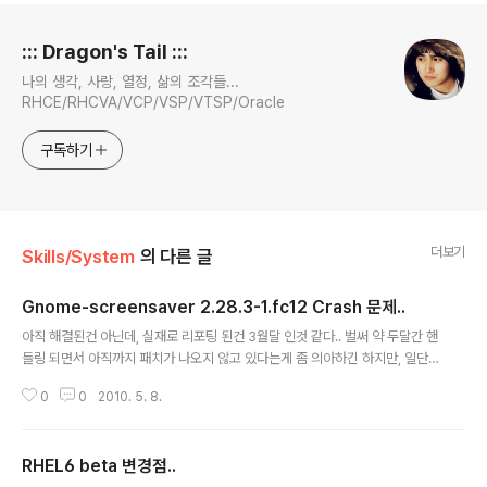
로그 정보
::: Dragon's Tail :::
나의 생각, 사랑, 열정, 삶의 조각들...
RHCE/RHCVA/VCP/VSP/VTSP/Oracle
구독하기
더보기
Skills/System
의 다른 글
Gnome-screensaver 2.28.3-1.fc12 Crash 문제..
글 내용
아직 해결된건 아닌데, 실재로 리포팅 된건 3월달 인것 같다.. 벌써 약 두달간 핸
들링 되면서 아직까지 패치가 나오지 않고 있다는게 좀 의아하긴 하지만, 일단
이것에 대해서 커널 및 프로그래밍 공부차원에서 핸들링 해 가기로 목표를 정했
0
0
2010. 5. 8.
다. ( 내 노트북을 켜놓고 몇시간 지나면 Crash 가 되버린다... 커널 크래쉬는 아
닌것 같은데 시스템이 lock 상태에서 벗어나질 못해 리부팅할 수 밖에 없다. 작
업자료들 ㅠㅠ ) Fedora 12 이후부터는 응용프로그램 및 커널 크래쉬에 대한
RHEL6 beta 변경점..
아주 유용한 리포팅 툴인 ABRT ( Automatic bug detection and reporti
글 내용