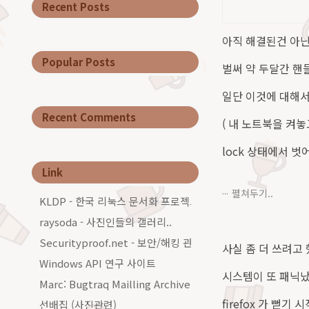
Recent Posts
아직 해결된건 아닌데
Popular Posts
벌써 약 두달간 핸
일단 이것에 대해서
Recent Comments
( 내 노트북을 켜놓
lock 상태에서 벗
Link
펼쳐두기..
KLDP - 한국 리눅스 문서화 프로젝트그룹
raysoda - 사진인들의 갤러리..
Securityproof.net - 보안/해킹 관련 커…
사실 좀 더 쓰려고
Windows API 연구 사이트
시스템이 또 패닉났고
Marc: Bugtraq Mailling Archive…
firefox 가 뻗기
선배집 (사진관련)