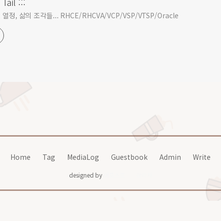
Tail :::
열정, 삶의 조각들... RHCE/RHCVA/VCP/VSP/VTSP/Oracle
Home
Tag
MediaLog
Guestbook
Admin
Write
designed by
어포스트
관리자