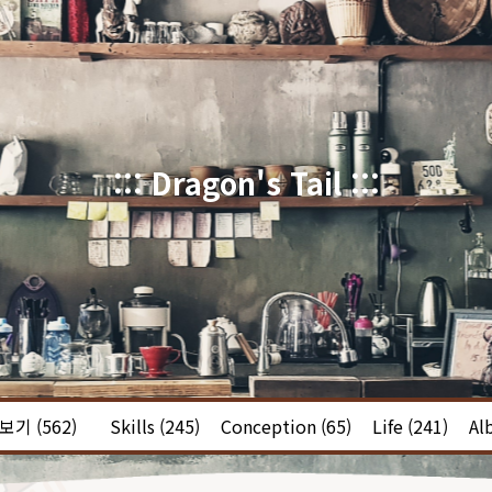
::: Dragon's Tail :::
체보기
(562)
Skills
(245)
Conception
(65)
Life
(241)
Al