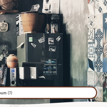
bum
(7)