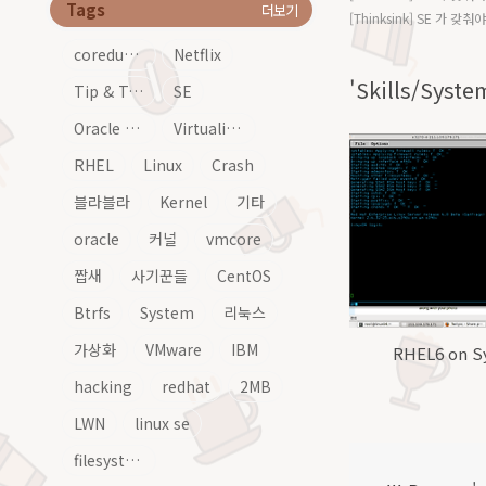
Tags
더보기
[Thinksink] SE 가 갖
coredump
Netflix
'Skills/Syst
Tip & Tech
SE
Oracle Linux
Virtualization
RHEL
Linux
Crash
블라블라
Kernel
기타
oracle
커널
vmcore
짭새
사기꾼들
CentOS
Btrfs
System
리눅스
가상화
VMware
IBM
RHEL6 on Sy
hacking
redhat
2MB
LWN
linux se
filesystem