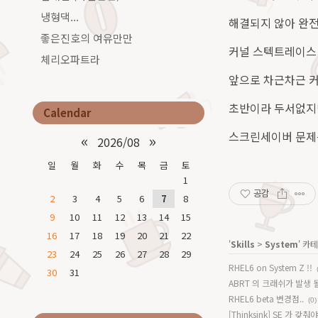
냉형댁...
해결되지 않아 완전
좋은진호의 여유만만
커널 스텍트레이스 보니
체리오파트라
앞으로 차근차근 커
초반이라 두서없지
Calendar
스크린세이버 문제는
«
»
2026/08
일
월
화
수
목
금
토
1
공감
2
3
4
5
6
7
8
9
10
11
12
13
14
15
16
17
18
19
20
21
22
'
Skills
>
System
' 카
23
24
25
26
27
28
29
RHEL6 on System Z !!
30
31
ABRT 의 크래쉬가 발생 될 
RHEL6 beta 변경점..
(0)
[Thinksink] SE 가 갖