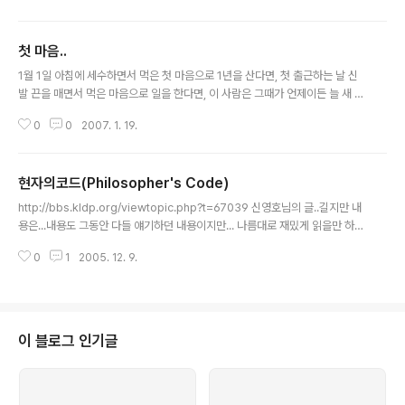
첫 마음..
글 내용
1월 1일 아침에 세수하면서 먹은 첫 마음으로 1년을 산다면, 첫 출근하는 날 신
발 끈을 매면서 먹은 마음으로 일을 한다면, 이 사람은 그때가 언제이든 늘 새 마
음이기 때문에 바다로 향하는 냇물처럼 날마다가 새로우며 깊어지며 넓어진다.
0
0
2007. 1. 19.
- 정채봉 '내 가슴 속 램프' 중에서 - -----------------------------------
------------------ 초심은 새 마음... 요즘 같이 느슨해지는 순간 첫 마음을
돌이킬 필요가 있겠지... 그 출발선상에 서 있던 나의 모습과 다시 만나는 시간..
현자의코드(Philosopher's Code)
초심을 만나러 가보자.....
글 내용
http://bbs.kldp.org/viewtopic.php?t=67039 신영호님의 글..길지만 내
용은...내용도 그동안 다들 얘기하던 내용이지만... 나름대로 재밌게 읽을만 하
다. 좋은글이니까...
0
1
2005. 12. 9.
이 블로그 인기글