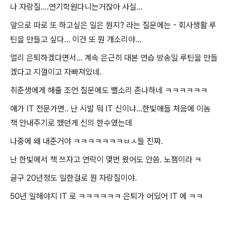
나 자랑질....연기학원다니는거잖아 사실...
앞으로 따로 또 하고싶은 일은 뭔지? 라는 질문에는 - 회사생활 루
틴을 만들고 싶다... 이건 또 뭔 개소리야...
얼리 은퇴하겠다면서... 계속 은근히 대본 연습 방송일 루틴을 만들
겠다고 지껄이고 자빠져있네.
취준생에게 해줄 조언 질문에도 뻘소리 존나하네 ㅋㅋㅋㅋㅋㅋ
얘가 IT 전문가면.. 난 시발 뭐 IT 신이냐...한빛애들 처음에 이놈
책 안내주기로 했던게 신의 한수였는데
나중에 왜 내준거야 ㅋㅋㅋㅋㅋㅋㅋㅂㅅ들 진짜.
난 한빛에서 책 쓰자고 연락이 몇번 왔어도 안씀. 노잼이라 ㅋ
글구 20년정도 일한걸로 뭔 자랑질이야.
50년 일해야지 IT 로 ㅋㅋㅋㅋㅋㅋ 은퇴가 어딨어 IT 에 ㅋㅋ