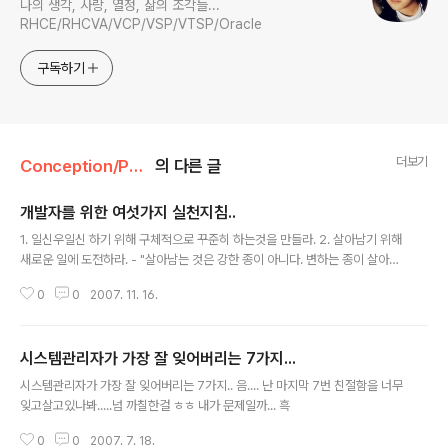
나의 생각, 사랑, 열정, 삶의 조각들...
RHCE/RHCVA/VCP/VSP/VTSP/Oracle
구독하기
더보기
Conception/Philosophy
의 다른 글
개발자를 위한 여섯가지 실천지침..
글 내용
1. 일신우일신 하기 위해 구체적으로 꾸준히 하는것을 만들라. 2. 살아남기 위해
새로운 일에 도전하라. - "살아남는 것은 강한 종이 아니다. 변하는 종이 살아남
는다." 찰스 다윈. 3. 분명한 가치관을 가지기 위해 글을 쓰라. - 직접 해보지 않
0
0
2007. 11. 16.
은 단순한 느낌이나 어디선가 들은 얘기는 언급하지 않는다. - 가능한 구체적으
로 언급한다. - 차분하게 발언의 폭을 조절해 리듬을 유지하라. 4. 주변에서 스
승을 찾다. 5. 애정을 가지거나 좋아하는 일을 찾자. 6. 긍정적으로 말하고 행동
시스템관리자가 가장 잘 잊어버리는 7가지...
하라. -= 출처 : 월간 마이크로소프트 11월호 =- 개발자는 아니지만 뭐.........캭
글 내용
시스템관리자가 가장 잘 잊어버리는 7가지.. 음.... 난 마지막 7번 친절함을 너무
잊고살고있나봐.....넘 까칠한걸 ㅎㅎ 내가 문제일까... 흑
0
0
2007. 7. 18.