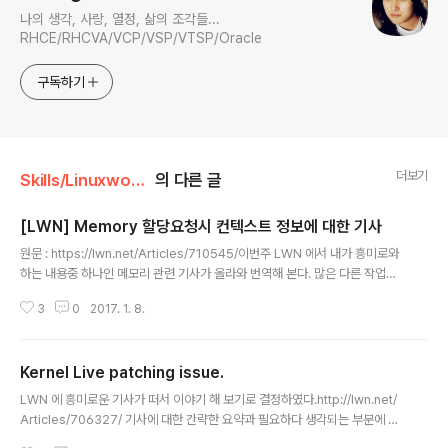
나의 생각, 사랑, 열정, 삶의 조각들...
RHCE/RHCVA/VCP/VSP/VTSP/Oracle
구독하기
더보기
Skills/Linuxworld
의 다른 글
[LWN] Memory 할당요청시 컨텍스트 정보에 대한 기사
글 내용
원문 : https://lwn.net/Articles/710545/이번주 LWN 에서 내가 흥미로와
하는 내용중 하나인 메모리 관련 기사가 올라와 번역해 본다. 많은 다른 작업들
이 그렇듯, 커널에서의 메모리 할당은 유저스페이스에서 이루어지는 것에 비해
3
0
2017. 1. 8.
훨씬 복잡하게 이루어 진다.메모리 할당을 위한 커널 API 들은 이런 복잡성을
반영하며 수없이 발전해 왔는데, 이런 복잡성이 곡 높은 수준의 진화가 진행되
었다는 것을 의미하지 않는다고 한다. 높은 수준의 진화가 가장 최적의 진화가
Kernel Live patching issue.
아닐 수 있다는 논란이 일고 있다고 한다.많은 개발자들은 이런 복잡해진 메모
글 내용
리 할당관련 API 들은 Task 기반의 처리에 적합하지 않다고 조심스럽게 이야
LWN 에 흥미로운 기사가 떠서 이야기 해 보기로 결정하였다.http://lwn.net/
기 하며 점점 패치의 방식을 바꿔가고 있다고 필자는 전하고 있다.커널에서 메..
Articles/706327/ 기사에 대한 간략한 요약과 필요하다 생각되는 부분에 대
한 개인적 설명** Notes : Notes 나 괄호 형태의 글은 본인의 생각 및 의견을