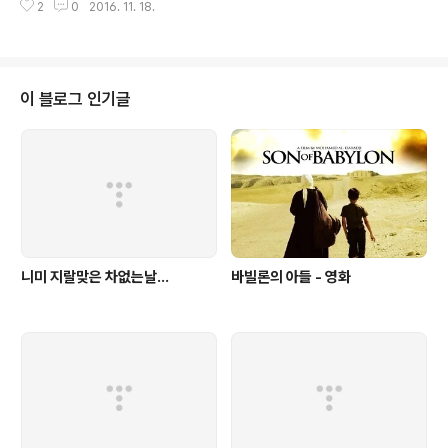
2
0
2016. 11. 18.
나타냄. 기사명 : Topics in live kernel patchingKernel Mainline 에서 Li
ve patching 에 대한 기능을 추가하는 작업은 여러해 동안 이루어져 왔고, 마
침네 4.0 커널에 기본적인 Live patching support 기능을 추가하여 배포하
게 되었다.문제는 이 Live patching 에 대한 Validation 매카니즘을 어떻게
구현하는 것이 옳을까에 대한 문제에서 시작된다.이번 Linux Plumbe..
이 블로그 인기글
니미 지랄맞은 차없는날...
바빌론의 아들 - 영화