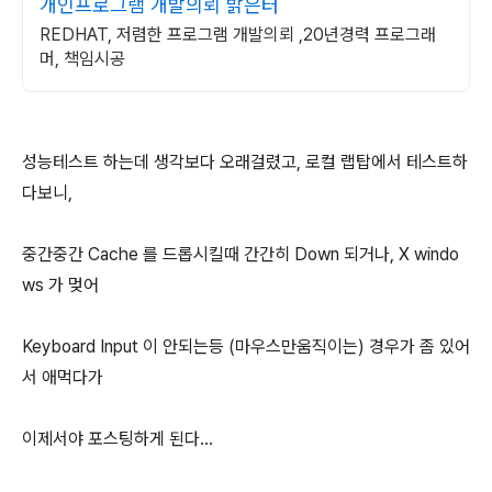
개인프로그램 개발의뢰 밝은터
REDHAT, 저렴한 프로그램 개발의뢰 ,20년경력 프로그래
머, 책임시공
성능테스트 하는데 생각보다 오래걸렸고, 로컬 랩탑에서 테스트하
다보니,
중간중간 Cache 를 드롭시킬때 간간히 Down 되거나, X windo
ws 가 멎어
Keyboard Input 이 안되는등 (마우스만움직이는) 경우가 좀 있어
서 애먹다가
이제서야 포스팅하게 된다...