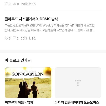
L 류 그리고 클라우드에 대한 패러다임 을 얘기해 보고 싶다. 1. Intro BtrFS 는
0
0
2012. 2. 17.
Ohad Rodeh 의 B-Tree 자료구조를 바탕으로 만들어진 파일시스템이다. O
had Rodeh 라는 아저씨는 원래 IBM 에서 근무하고 있다가, B-Tree 자료구
조의 단점을 극복한뒤 Linux File and Storage Workshop 2007 에서 새
클라우드 시스템에서의 DBMS 방식
로운 Btree 구조를 발표 하고 오라클로 옮겨간다음에 그쪽에 있던 여러 파일시
글 내용
스템개발자들이랑 죽이 맞아 열심히 개발하게 된 것인다.... (암튼 유명하다...)
그동안 신경쓰지 못하였던 LWN Weekly 기사들을 영어공부차원에서 보고있
이것은 리눅스에서 보다 낳은 효..
는데, 저번주 매거진은 매우 흥미로운 일들이 있었던것 같다.. 그중에 이제 클라
우드가 대세가 된 IT 인프라에서, SaaS 형 클라우드를 위한 대용량 분산 DBM
2
2
2011. 3. 30.
S 시스템들에 대한 릴리즈 기사들을 보고 급 반짝이며 포스팅해본다. 뚜렷하게
직접 운영하거나, 테스트 해본부분은 아니고, 단순히 소개정도이며, 공부할 가
치가 된다는 생각에 리스트업해보는 차원에 포스팅 하는 것이므로, 큰 기대는
말자. ( 난 허접한 컴맹이니까 ㅠㅠ ) 1. 클라우드 환경에서의 RDBMS 의 문제
점? 관계형 디비의 가장 큰 문제점이 무엇이라고 생각하는가? 조금 경험이 있는
이 블로그 인기글
사람들이라면 일단 가장 큰 부분으로 확장성을 들어야 하지 않을까 싶다. ( 클라
우드라는..
바빌론의 아들 - 영화
아파치 인큐베이터와 오픈오피스