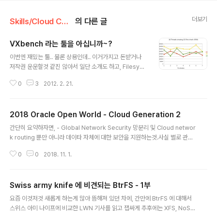
더보기
Skills/Cloud Computing
의 다른 글
VXbench 라는 툴을 아십니까~?
글 내용
이번엔 재밌는 툴.. 물론 상용인데.. 이거가지고 돈받거나
저작권 운운할것 같진 않아서 일단 소개도 하고, Filesyst
em 비교도 좀 직접 한 결과를 공유도 좀 하고자 작성하는
0
3
2012. 2. 21.
글이다. 혹여 저작권 문제가 된다면 바로 삭제할 것이다. S
ymantec 에서 Veritas Volume Manager 를 매우 주
요하게 사용하고 있다는건 왠만한 사람들은 다들 알고 있
2018 Oracle Open World - Cloud Generation 2
는 얘기일 것이다. 요즘 Filesystem I/O test 를 하면서
글 내용
dd 만큼 간편하고, Iozone 이나 Bonnie++ 만큼 상세한
간단히 요약하자면, - Global Network Security 망분리 및 Cloud networ
설정이 가능한 Test 툴이 없을까 고민하던차에, Symant
k routing 뿐만 아니라 데이타 자체에 대한 보안을 지원하는것.사실 별로 관심
ec 민 모 과장님께서 Netbackup 의 I/O Test 를 좀 해
도 없다. 어차피 데이타센터 레벨 이야기나 마찬가지기 때문에....역시 늘 똑같은
서 결과를 보내달라는 요청을 받게 된다... volume mang
0
0
2018. 11. 1.
레퍼토리로 지속적인 LDC (Local DataCentre) 또는 HDC (Hub DataCen
er 의 Be..
tre) 구축에 박차를 가할거라고 '공약' 만 "공략" 한다. - Machine Learning/
AI protection ML 을 통해 AI 를 이용하여 고객의 장애에 자동적/즉각적으로
Swiss army knife 에 비견되는 BtrFS - 1부
대처하고 장애 요소를 사전 파악하여 장애가 발생하기 전에 사전 처리도 자동화
글 내용
하여 서비스 무중단을 지속적으로 제공하는것.Pervasive AI : 구석구석 인공
요즘 이것저것 새롭게 하는게 많아 뜸해져 있던 차에, 간만에 BtrFS 에 대해서
지등의 손길..
스위스 아미 나이프에 비교한 LWN 기사를 읽고 잽싸게 추후에는 XFS, NoSQ