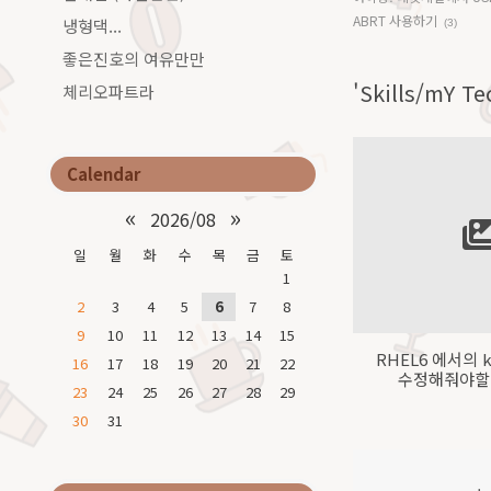
ABRT 사용하기
냉형댁...
(3)
좋은진호의 여유만만
'Skills/mY 
체리오파트라
Calendar
«
»
2026/08
일
월
화
수
목
금
토
1
2
3
4
5
6
7
8
9
10
11
12
13
14
15
RHEL6 에서의 
16
17
18
19
20
21
22
수정해줘야할 
23
24
25
26
27
28
29
30
31