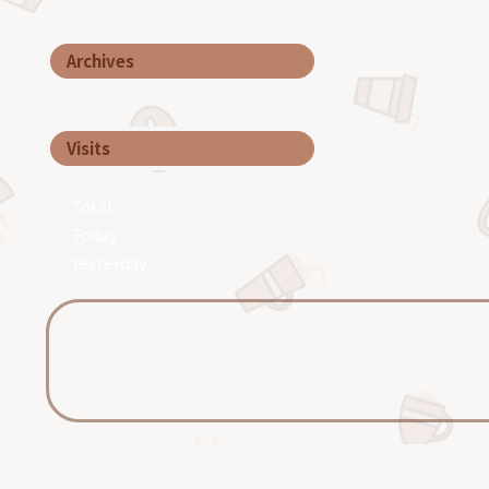
Archives
Visits
Total
Today
Yesterday