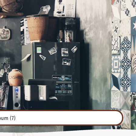
bum
(7)