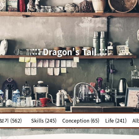
::: Dragon's Tail :::
체보기
(562)
Skills
(245)
Conception
(65)
Life
(241)
Al