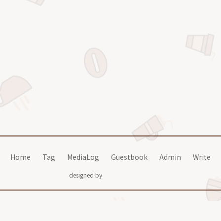
Home
Tag
MediaLog
Guestbook
Admin
Write
designed by
어포스트
관리자