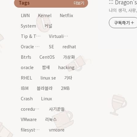
::: Dragon's 
Tags
더보기
나의 생각, 사랑, 
LWN
Kernel
Netflix
구독하기
System
커널
Tip & Tech
Virtualization
Oracle Linux
SE
redhat
Btrfs
CentOS
가상화
oracle
짭새
hacking
RHEL
linux se
기타
IBM
블라블라
2MB
Crash
Linux
coredump
사기꾼들
VMware
리눅스
filesystem
vmcore