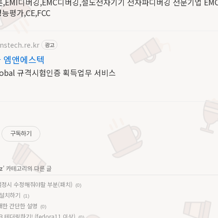
,EMI디버깅,EMC디버깅,철도전자기기 전자파디버깅 전문기업 EMC
평가,CE,FCC
stech.re.kr
광고
자 엠앤에스텍
lobal 규격시험인증 획득업무 서비스
구독하기
z
' 카테고리의 다른 글
 설정시 수정해줘야할 부분(패치)
(0)
n 설치하기
(1)
에 대한 간단한 설명
(0)
테더링하기! (fedora11 이상)
(0)