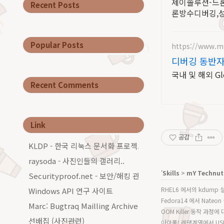
제이솔루션-드론
Recent Posts
론방수디버깅,성능
Popular Posts
https://www.mn
디버깅 동반
국내 및 해외 G
Recent Comments
Link
공감
KLDP - 한국 리눅스 문서화 프로젝트그룹
raysoda - 사진인들의 갤러리..
'
Skills
>
mY Technut
Securityproof.net - 보안/해킹 관련 커…
RHEL6 에서의 kdump
Windows API 연구 사이트
Fedora14 에서 Nateo
Marc: Bugtraq Mailling Archive…
OOM Killer 동작 과정
선배집 (사진관련)
아이퐁! 레댓계열에서 USB 