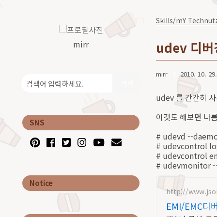
Skills/mY Technut
mirr
udev 디버
mirr
2010. 10. 29.
검색
udev 를 간간히 
이것도 해보면 나름 
SNS
# udevd --daemo
# udevcontrol l
# udevcontrol 
# udevmonitor -
Notice
http://www.jsol
EMI/EMC