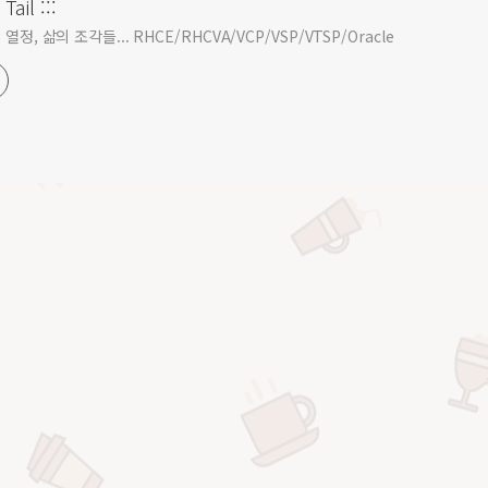
Tail :::
열정, 삶의 조각들... RHCE/RHCVA/VCP/VSP/VTSP/Oracle